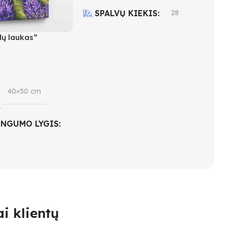
SPALVŲ KIEKIS
28
ų laukas”
SUDĖTINGUMO LYGIS
4
40×50 cm
INGUMO LYGIS
 KIEKIS
18
i klientų