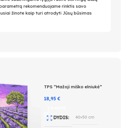
 Šį parametrą rekomenduojame rinktis savo
ausiai žinote kaip turi atrodyti Jūsų būsimas
TPS “Mažoji miško elniukė”
18,95
€
Į krepšelį
DYDIS
40×50 cm