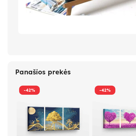
Panašios prekės
-42%
-42%