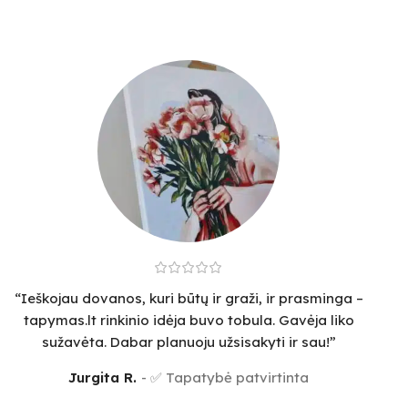
“Ieškojau dovanos, kuri būtų ir graži, ir prasminga –
tapymas.lt rinkinio idėja buvo tobula. Gavėja liko
sužavėta. Dabar planuoju užsisakyti ir sau!”
Jurgita R.
✅ Tapatybė patvirtinta