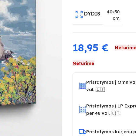
40×50
DYDIS
cm
18,95
€
Neturim
Neturime
Pristatymas į Omniva
val. 🇱🇹
Pristatymas į LP Exp
per 48 val. 🇱🇹
Pristatymas kurjeriu p