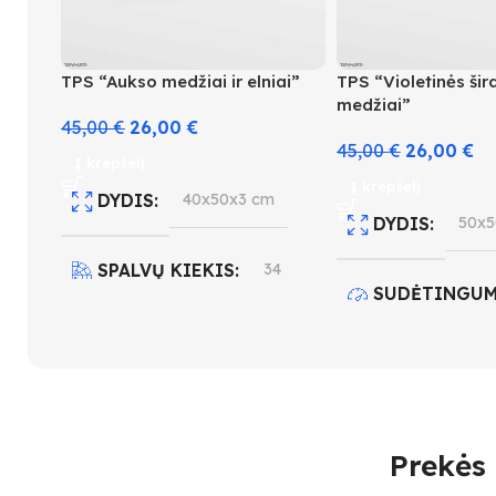
TPS “Aukso medžiai ir elniai”
TPS “Violetinės šir
medžiai”
45,00
€
26,00
€
45,00
€
26,00
€
Į krepšelį
Į krepšelį
DYDIS
40x50x3 cm
DYDIS
50x5
SPALVŲ KIEKIS
34
SUDĖTINGUM
SUDĖTINGUMO LYGIS
5
4
SPALVŲ KIEK
Prekės 