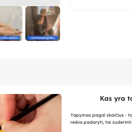
Kas yra t
Tapymas pagal skaičius - ta
reikia padaryti, tai suderint