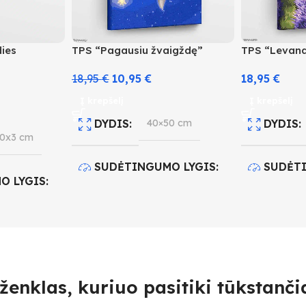
dies
TPS “Pagausiu žvaigždę”
TPS “Levand
18,95
€
10,95
€
18,95
€
Į krepšelį
Į krepšelį
DYDIS
40×50 cm
DYDIS
0x3 cm
SUDĖTINGUMO LYGIS
SUDĖT
O LYGIS
4
3
SPALVŲ KIEKIS
28
SPALVŲ
IS
35
ženklas, kuriuo pasitiki tūkstančia