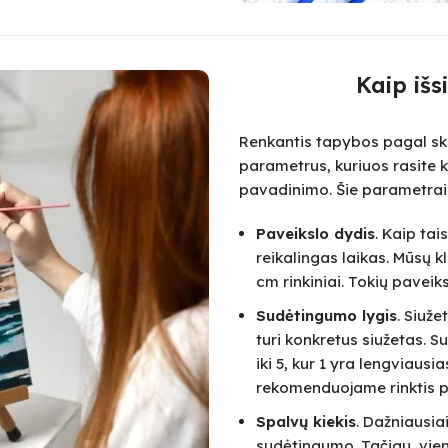
Kaip išs
Renkantis tapybos pagal skai
parametrus, kuriuos rasite k
pavadinimo. Šie parametrai
Paveikslo dydis
. Kaip ta
reikalingas laikas. Mūsų k
cm rinkiniai. Tokių paveik
Sudėtingumo lygis
. Siuž
turi konkretus siužetas.
iki 5, kur 1 yra lengviausi
rekomenduojame rinktis pa
Spalvų kiekis
. Dažniausia
sudėtingumo. Tačiau, vie