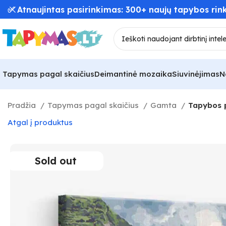
📦 Greitas užsakymų pristatymas – iki 48 val! 🚚
Tapymas pagal skaičius
Deimantinė mozaika
Siuvinėjimas
N
Pradžia
Tapymas pagal skaičius
Gamta
Tapybos p
Atgal į produktus
Sold out