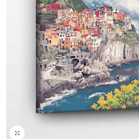
Paspauskite, kad priartinti