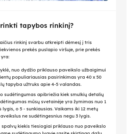
irinkti tapybos rinkinį?
čius rinkinį svarbu atkreipti dėmesį į tris
iekvienos prekės puslapio viršuje, prie prekės
 yra:
isyklė, nuo dydžio priklauso paveikslo užbaigimui
lientų populiariausias pasirinkimas yra 40 x 50
slų tapyba užtruks apie 4-5 valandas.
eto sudėtingumas apibriežia kiek smulkių detalių
 Sudėtingumas mūsų svetainėje yra žymimas nuo 1
as lygis, o 5 - sunkiausias. Vaikams iki 12 metų
veikslus ne sudėtingesnius negu 3 lygis.
i spalvų kiekis tiesiogiai priklauso nuo paveikslo
name sudėtingumo lygyje rasite skirtingą dažų