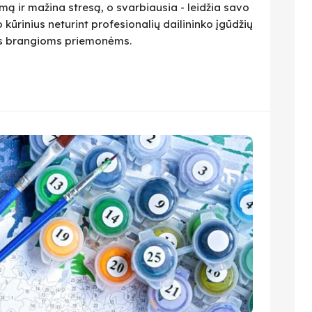
ą ir mažina stresą, o svarbiausia - leidžia savo
 kūrinius neturint profesionalių dailininko įgūdžių
ius brangioms priemonėms.