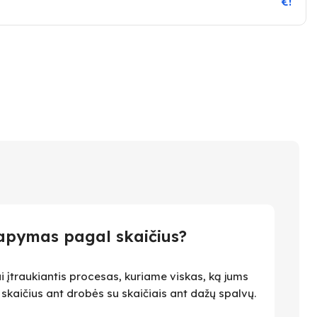
€!
apymas pagal skaičius?
i įtraukiantis procesas, kuriame viskas, ką jums
i skaičius ant drobės su skaičiais ant dažų spalvų.