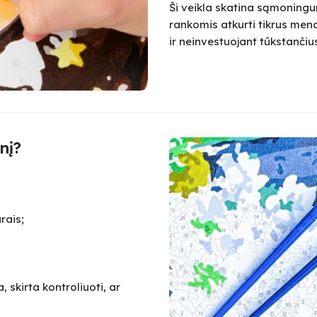
Ši veikla skatina sąmoningum
rankomis atkurti tikrus meno
ir neinvestuojant tūkstanč
nį?
rais;
 skirta kontroliuoti, ar