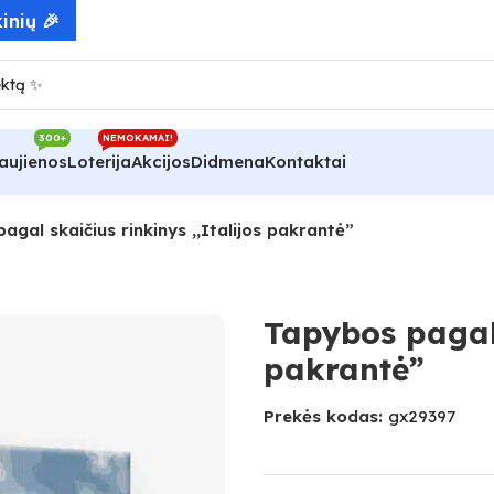
300+
NEMOKAMAI!
aujienos
Loterija
Akcijos
Didmena
Kontaktai
agal skaičius rinkinys ,,Italijos pakrantė”
Tapybos pagal 
pakrantė”
Prekės kodas:
gx29397