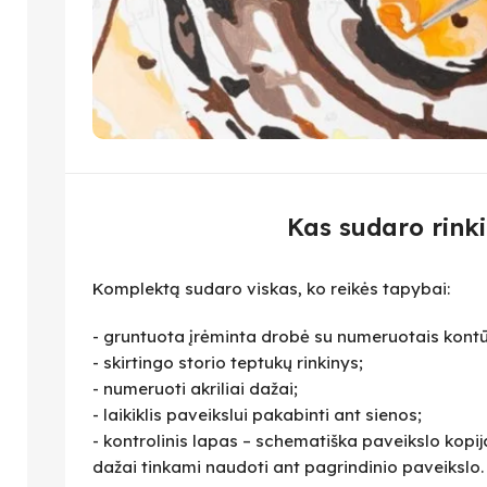
Kas sudaro rinki
Komplektą sudaro viskas, ko reikės tapybai:
- gruntuota įrėminta drobė su numeruotais kontū
- skirtingo storio teptukų rinkinys;
- numeruoti akriliai dažai;
- laikiklis paveikslui pakabinti ant sienos;
- kontrolinis lapas – schematiška paveikslo kopija,
dažai tinkami naudoti ant pagrindinio paveikslo.