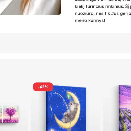
kiekį turinčius rinkinius.
nuožiūra, nes tik Jus geri
meno kūrinys!
-42%