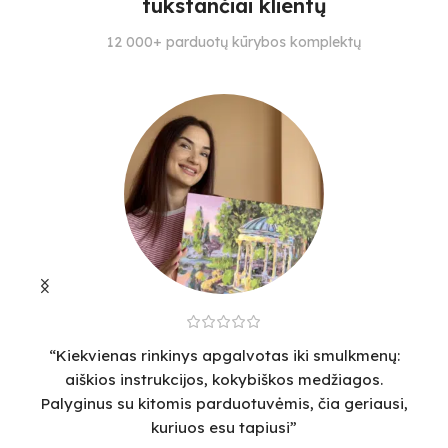
tūkstančiai klientų
SUDĖTINGUMO LYGIS
SUDĖTINGUMO LYGIS
S
12 000+ parduotų kūrybos komplektų
2
4
4
“Kiekvienas rinkinys apgalvotas iki smulkmenų:
“
aiškios instrukcijos, kokybiškos medžiagos.
v
Palyginus su kitomis parduotuvėmis, čia geriausi,
sm
kuriuos esu tapiusi”