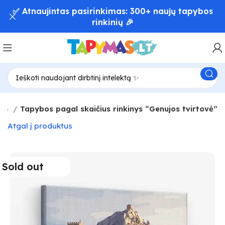
✅ Atnaujintas pasirinkimas: 300+ naujų tapybos
rinkinių 🎉
ilis
Tapybos pagal skaičius rinkinys “Genujos tvirtovė”
Atgal į produktus
Sold out