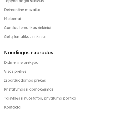
Tapyba pagal skaičius
Deimantinė mozaika
Molbertai
Gamtos tematikos rinkiniai
Gėlių tematikos rinkiniai
Naudingos nuorodos
Didmeninė prekyba
Visos prekės
Išparduodamos prekės
Pristatymas ir apmokėjimas
Taisyklės ir nuostatos, privatumo politika
Kontaktai