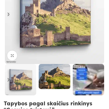
Paspauskite, kad priartinti
Tapybos pagal skaičius rinkinys