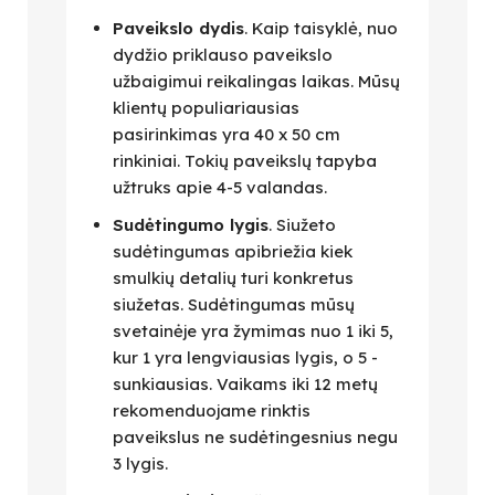
Paveikslo dydis
. Kaip taisyklė, nuo
dydžio priklauso paveikslo
užbaigimui reikalingas laikas. Mūsų
klientų populiariausias
pasirinkimas yra 40 x 50 cm
rinkiniai. Tokių paveikslų tapyba
užtruks apie 4-5 valandas.
Sudėtingumo lygis
. Siužeto
sudėtingumas apibriežia kiek
smulkių detalių turi konkretus
siužetas. Sudėtingumas mūsų
svetainėje yra žymimas nuo 1 iki 5,
kur 1 yra lengviausias lygis, o 5 -
sunkiausias. Vaikams iki 12 metų
rekomenduojame rinktis
paveikslus ne sudėtingesnius negu
3 lygis.