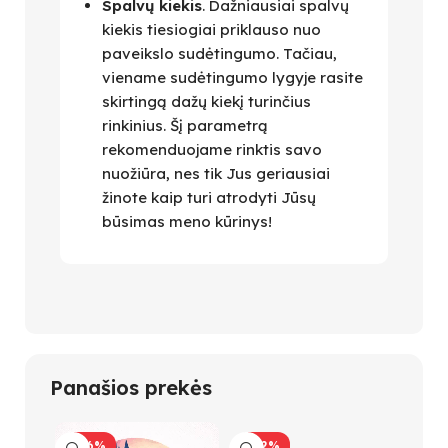
Spalvų kiekis
. Dažniausiai spalvų
kiekis tiesiogiai priklauso nuo
paveikslo sudėtingumo. Tačiau,
viename sudėtingumo lygyje rasite
skirtingą dažų kiekį turinčius
rinkinius. Šį parametrą
rekomenduojame rinktis savo
nuožiūra, nes tik Jus geriausiai
žinote kaip turi atrodyti Jūsų
būsimas meno kūrinys!
Panašios prekės
-26%
-42%