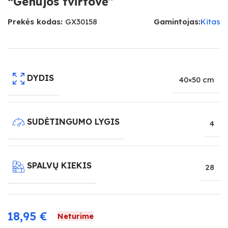
“Genujos tvirtovė”
Prekės kodas:
GX30158
Gamintojas:
Kitas
DYDIS
40×50 cm
SUDĖTINGUMO LYGIS
4
SPALVŲ KIEKIS
28
18,95
€
Neturime