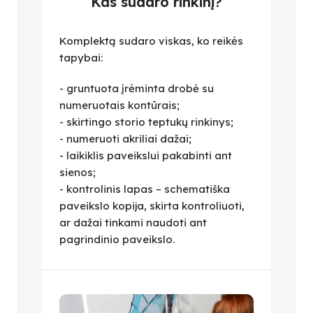
Kas sudaro rinkinį?
Komplektą sudaro viskas, ko reikės
tapybai:
- gruntuota įrėminta drobė su
numeruotais kontūrais;
- skirtingo storio teptukų rinkinys;
- numeruoti akriliai dažai;
- laikiklis paveikslui pakabinti ant
sienos;
- kontrolinis lapas – schematiška
paveikslo kopija, skirta kontroliuoti,
ar dažai tinkami naudoti ant
pagrindinio paveikslo.