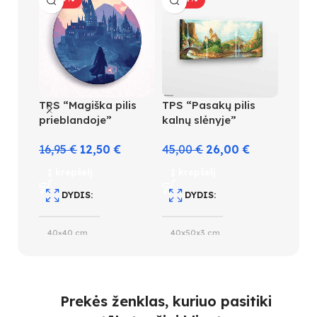
TPS “Magiška pilis
TPS “Pasakų pilis
TPS “
prieblandoje”
kalnų slėnyje”
rūmų 
16,95
€
12,50
€
45,00
€
26,00
€
18,9
Į krepšelį
Į krepšelį
Į kre
DYDIS
DYDIS
D
40×40 cm
40x50x3 cm
40×5
SPALVŲ KIEKIS
SPALVŲ KIEKIS
S
Prekės ženklas, kuriuo pasitiki
18
30
28