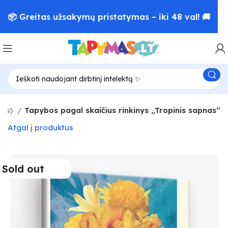
📦 Greitas užsakymų pristatymas – iki 48 val! 🚚
lės)
Tapybos pagal skaičius rinkinys ,,Tropinis sapnas”
Atgal į produktus
Sold out