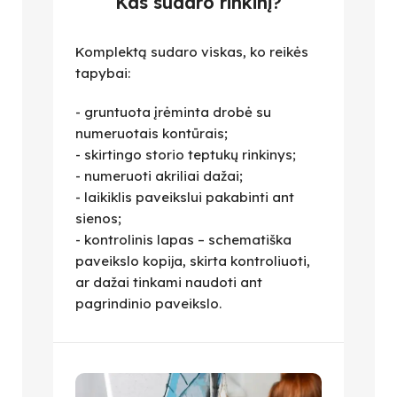
Kas sudaro rinkinį?
Komplektą sudaro viskas, ko reikės
tapybai:
- gruntuota įrėminta drobė su
numeruotais kontūrais;
- skirtingo storio teptukų rinkinys;
- numeruoti akriliai dažai;
- laikiklis paveikslui pakabinti ant
sienos;
- kontrolinis lapas – schematiška
paveikslo kopija, skirta kontroliuoti,
ar dažai tinkami naudoti ant
pagrindinio paveikslo.