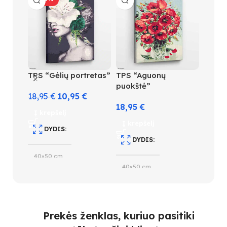
TPS “Gėlių portretas”
TPS “Aguonų
TPS “
puokštė”
stikli
18,95
€
10,95
€
18,95
€
18,9
Į krepšelį
Į krepšelį
Į kre
DYDIS
DYDIS
D
40×50 cm
40×50 cm
40×5
SUDĖTINGUMO LYGIS
SUDĖTINGUMO LYGIS
S
3
Prekės ženklas, kuriuo pasitiki
3
31