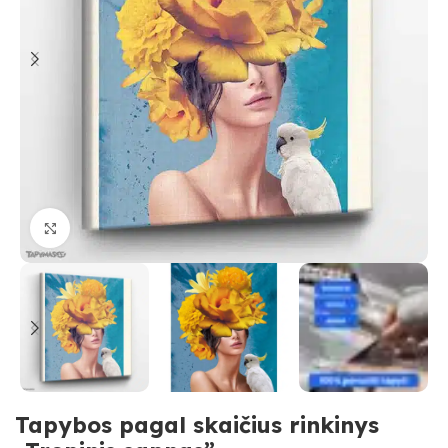
Paspauskite, kad priartinti
Tapybos pagal skaičius rinkinys