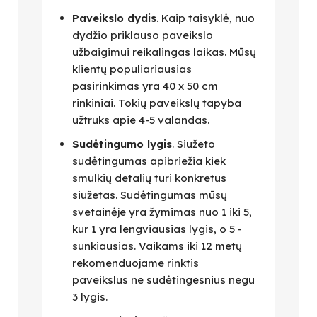
Paveikslo dydis
. Kaip taisyklė, nuo
dydžio priklauso paveikslo
užbaigimui reikalingas laikas. Mūsų
klientų populiariausias
pasirinkimas yra 40 x 50 cm
rinkiniai. Tokių paveikslų tapyba
užtruks apie 4-5 valandas.
Sudėtingumo lygis
. Siužeto
sudėtingumas apibriežia kiek
smulkių detalių turi konkretus
siužetas. Sudėtingumas mūsų
svetainėje yra žymimas nuo 1 iki 5,
kur 1 yra lengviausias lygis, o 5 -
sunkiausias. Vaikams iki 12 metų
rekomenduojame rinktis
paveikslus ne sudėtingesnius negu
3 lygis.