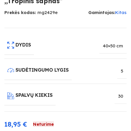
,,Tropinis sapnas”
Prekės kodas:
mg2429e
Gamintojas:
Kitas
DYDIS
40×50 cm
SUDĖTINGUMO LYGIS
5
SPALVŲ KIEKIS
30
18,95
€
Neturime