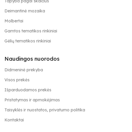
Tapyba pagal skaičius
Deimantinė mozaika
Molbertai
Gamtos tematikos rinkiniai
Gėlių tematikos rinkiniai
Naudingos nuorodos
Didmeninė prekyba
Visos prekės
Išparduodamos prekės
Pristatymas ir apmokėjimas
Taisyklės ir nuostatos, privatumo politika
Kontaktai