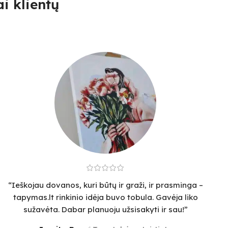
i klientų
“Ieškojau dovanos, kuri būtų ir graži, ir prasminga –
tapymas.lt rinkinio idėja buvo tobula. Gavėja liko
sužavėta. Dabar planuoju užsisakyti ir sau!”