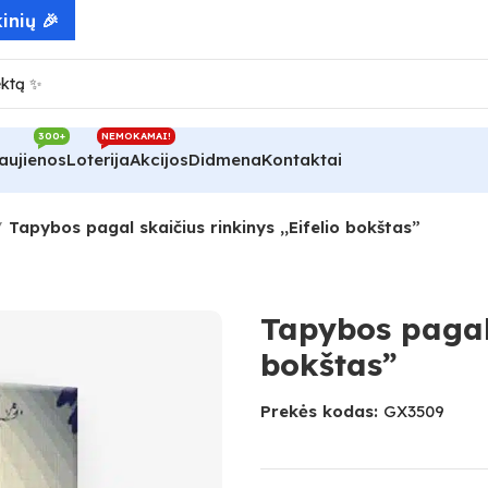
inių 🎉
300+
NEMOKAMAI!
aujienos
Loterija
Akcijos
Didmena
Kontaktai
Tapybos pagal skaičius rinkinys ,,Eifelio bokštas”
Tapybos pagal 
bokštas”
Prekės kodas:
GX3509