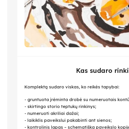
Kas sudaro rinki
Komplektą sudaro viskas, ko reikės tapybai:
- gruntuota įrėminta drobė su numeruotais kontū
- skirtingo storio teptukų rinkinys;
- numeruoti akriliai dažai;
- laikiklis paveikslui pakabinti ant sienos;
- kontrolinis lapas – schematiška paveikslo kopija,