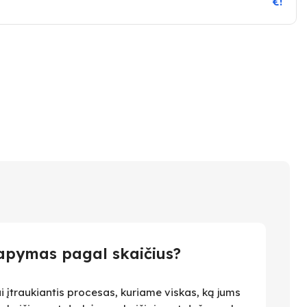
€!
apymas pagal skaičius?
i įtraukiantis procesas, kuriame viskas, ką jums