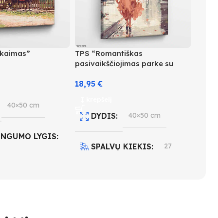
 kaimas”
TPS “Romantiškas
pasivaikščiojimas parke su
gėlėmis”
18,95
€
Į krepšelį
40×50 cm
DYDIS
40×50 cm
INGUMO LYGIS
SPALVŲ KIEKIS
27
SUDĖTINGUMO LYGIS
 KIEKIS
27
3