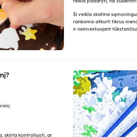
reikia padaryti, tai suderint
Ši veikla skatina sąmoningum
rankomis atkurti tikrus meno
ir neinvestuojant tūkstanč
nį?
rais;
 skirta kontroliuoti, ar