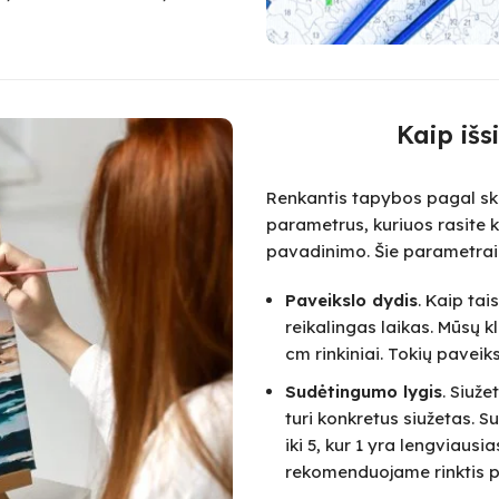
Kaip išs
Renkantis tapybos pagal skai
parametrus, kuriuos rasite k
pavadinimo. Šie parametrai
Paveikslo dydis
. Kaip ta
reikalingas laikas. Mūsų k
cm rinkiniai. Tokių paveik
Sudėtingumo lygis
. Siuž
turi konkretus siužetas.
iki 5, kur 1 yra lengviausi
rekomenduojame rinktis pa