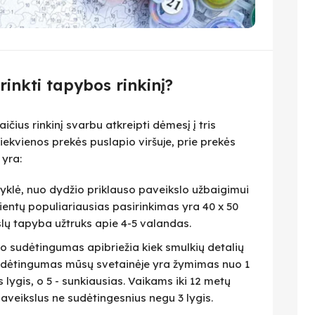
irinkti tapybos rinkinį?
čius rinkinį svarbu atkreipti dėmesį į tris
iekvienos prekės puslapio viršuje, prie prekės
 yra:
isyklė, nuo dydžio priklauso paveikslo užbaigimui
lientų populiariausias pasirinkimas yra 40 x 50
slų tapyba užtruks apie 4-5 valandas.
eto sudėtingumas apibriežia kiek smulkių detalių
 Sudėtingumas mūsų svetainėje yra žymimas nuo 1
as lygis, o 5 - sunkiausias. Vaikams iki 12 metų
veikslus ne sudėtingesnius negu 3 lygis.