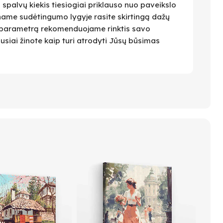
i spalvų kiekis tiesiogiai priklauso nuo paveikslo
name sudėtingumo lygyje rasite skirtingą dažų
 Šį parametrą rekomenduojame rinktis savo
ausiai žinote kaip turi atrodyti Jūsų būsimas