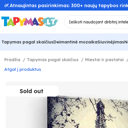
✅ Atnaujintas pasirinkimas: 300+ naujų tapybos rink
Tapymas pagal skaičius
Deimantinė mozaika
Siuvinėjimas
N
Pradžia
Tapymas pagal skaičius
Miestai ir pastatai
Atgal į produktus
Sold out