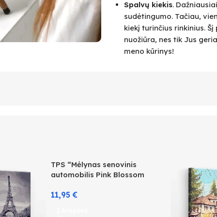
Spalvų kiekis
. Dažniausia
sudėtingumo. Tačiau, vie
kiekį turinčius rinkinius.
nuožiūra, nes tik Jus geri
meno kūrinys!
TPS “Mėlynas senovinis
automobilis Pink Blossom
gatvėje”
11,95
€
Į krepšelį