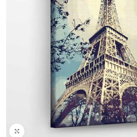
Paspauskite, kad priartinti