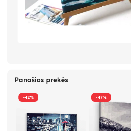
Panašios prekės
-42%
-47%