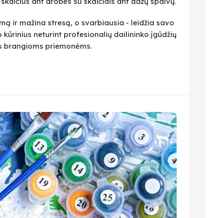
i skaičius ant drobės su skaičiais ant dažų spalvų.
ą ir mažina stresą, o svarbiausia - leidžia savo
 kūrinius neturint profesionalių dailininko įgūdžių
ius brangioms priemonėms.