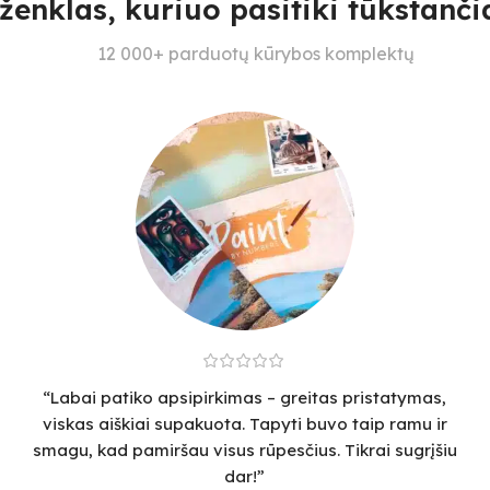
ženklas, kuriuo pasitiki tūkstančia
12 000+ parduotų kūrybos komplektų
“Labai patiko apsipirkimas – greitas pristatymas,
viskas aiškiai supakuota. Tapyti buvo taip ramu ir
smagu, kad pamiršau visus rūpesčius. Tikrai sugrįšiu
dar!”