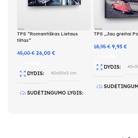
TPS “Romantiškas Lietaus
TPS ,,Jau greitai P
tiltas”
18,95
€
9,95
€
45,00
€
26,00
€
Į krepšelį
Į krepšelį
DYDIS
40×5
DYDIS
40x50x3 cm
SUDĖTINGUM
SUDĖTINGUMO LYGIS
2
4
SPALVŲ KIEK
SPALVŲ KIEKIS
24