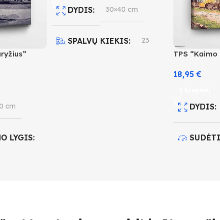
DYDIS
30×40 cm
SPALVŲ KIEKIS
23
aryžius”
TPS “Kaimo
SUDĖTINGUMO LYGIS
18,95
€
Į krepšelį
3
0 cm
DYDIS
O LYGIS
SUDĖT
3
IS
18
SPALVŲ