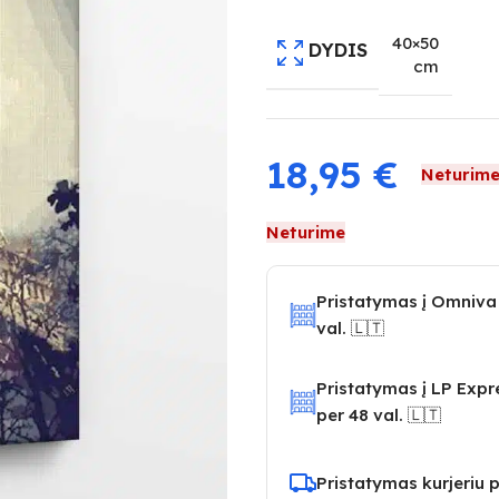
40×50
DYDIS
cm
18,95
€
Neturim
Neturime
Pristatymas į Omniva
val. 🇱🇹
Pristatymas į LP Exp
per 48 val. 🇱🇹
Pristatymas kurjeriu p