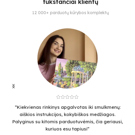
tūkstančiai klientų
S
SUDĖTINGUMO LYGIS
SUDĖTINGUMO LYGIS
12 000+ parduotų kūrybos komplektų
28
4
3
“Kiekvienas rinkinys apgalvotas iki smulkmenų:
“
aiškios instrukcijos, kokybiškos medžiagos.
v
Palyginus su kitomis parduotuvėmis, čia geriausi,
sm
kuriuos esu tapiusi”