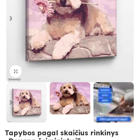
Paspauskite, kad priartinti
Tapybos pagal skaičius rinkinys