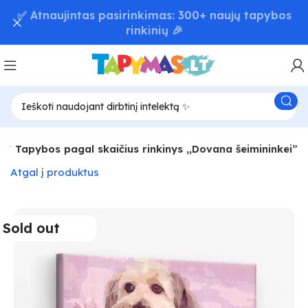
📦 Greitas užsakymų pristatymas – iki 48 val! 🚚
i
Tapybos pagal skaičius rinkinys ,,Dovana šeimininkei”
Atgal į produktus
Sold out