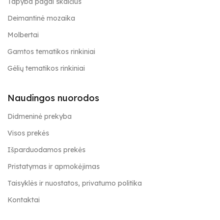
Tapyba pagal skaičius
Deimantinė mozaika
Molbertai
Gamtos tematikos rinkiniai
Gėlių tematikos rinkiniai
Naudingos nuorodos
Didmeninė prekyba
Visos prekės
Išparduodamos prekės
Pristatymas ir apmokėjimas
Taisyklės ir nuostatos, privatumo politika
Kontaktai