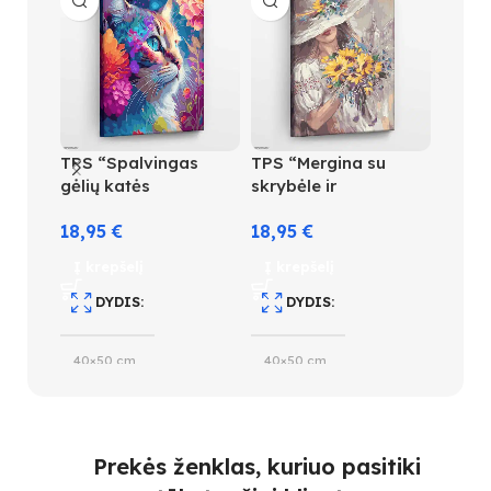
TPS “Spalvingas
TPS “Mergina su
TPS “
gėlių katės
skrybėle ir
18,9
portretas”
saulėgrąžų puokšte”
18,95
€
18,95
€
Į kre
Į krepšelį
Į krepšelį
D
DYDIS
DYDIS
40×5
40×50 cm
40×50 cm
S
SPALVŲ KIEKIS
SPALVŲ KIEKIS
4
Prekės ženklas, kuriuo pasitiki
34
27