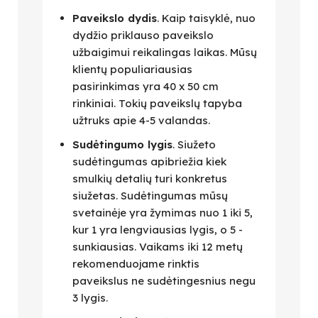
Paveikslo dydis
. Kaip taisyklė, nuo
dydžio priklauso paveikslo
užbaigimui reikalingas laikas. Mūsų
klientų populiariausias
pasirinkimas yra 40 x 50 cm
rinkiniai. Tokių paveikslų tapyba
užtruks apie 4-5 valandas.
Sudėtingumo lygis
. Siužeto
sudėtingumas apibriežia kiek
smulkių detalių turi konkretus
siužetas. Sudėtingumas mūsų
svetainėje yra žymimas nuo 1 iki 5,
kur 1 yra lengviausias lygis, o 5 -
sunkiausias. Vaikams iki 12 metų
rekomenduojame rinktis
paveikslus ne sudėtingesnius negu
3 lygis.