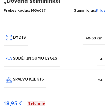
,,Dovana šeimininkei”
Prekės kodas:
MG6087
Gamintojas:
Kitas
DYDIS
40×50 cm
SUDĖTINGUMO LYGIS
4
SPALVŲ KIEKIS
24
18,95
€
Neturime