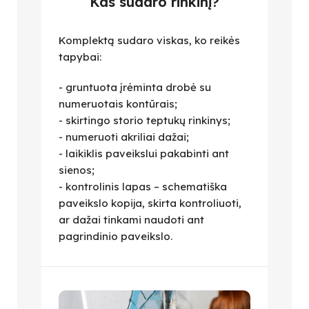
Kas sudaro rinkinį?
Komplektą sudaro viskas, ko reikės
tapybai:
- gruntuota įrėminta drobė su
numeruotais kontūrais;
- skirtingo storio teptukų rinkinys;
- numeruoti akriliai dažai;
- laikiklis paveikslui pakabinti ant
sienos;
- kontrolinis lapas – schematiška
paveikslo kopija, skirta kontroliuoti,
ar dažai tinkami naudoti ant
pagrindinio paveikslo.