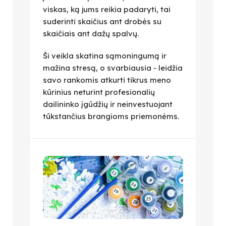
viskas, ką jums reikia padaryti, tai
suderinti skaičius ant drobės su
skaičiais ant dažų spalvų.
Ši veikla skatina sąmoningumą ir
mažina stresą, o svarbiausia - leidžia
savo rankomis atkurti tikrus meno
kūrinius neturint profesionalių
dailininko įgūdžių ir neinvestuojant
tūkstančius brangioms priemonėms.