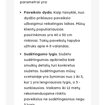
parametrai yra:
Paveikslo dydis
. Kaip taisyklė, nuo
dydžio priklauso paveikslo
užbaigimui reikalingas laikas. Mūsų
klientų populiariausias
pasirinkimas yra 40 x 50 cm
rinkiniai. Tokių paveikslų tapyba
užtruks apie 4-5 valandas.
Sudėtingumo lygis
. Siužeto
sudėtingumas apibriežia kiek
smulkių detalių turi konkretus
siužetas. Sudėtingumas mūsų
svetainėje yra žymimas nuo 1 iki 5,
kur 1 yra lengviausias lygis, o 5 -
sunkiausias. Vaikams iki 12 metų
rekomenduojame rinktis
paveikslus ne sudėtingesnius negu
3 lygis.