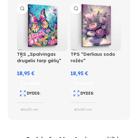
TPS „Spalvingas
TPS “Derliaus sodo
TPS “
drugelis tarp gėlių“
rožės”
atspi
18,95
€
18,95
€
18,9
Į krepšelį
Į krepšelį
Į kre
DYDIS
DYDIS
D
40×50 cm
40×50 cm
40×5
SPALVŲ KIEKIS
SPALVŲ KIEKIS
S