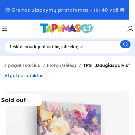
📦 Greitas užsakymų pristatymas – iki 48 val! 🚚
as pagal skaičius
Flora (Gėlės)
TPS ,,Daugiaspalvis”
Atgal į produktus
Sold out