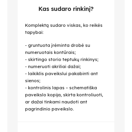
Kas sudaro rinkinį?
Komplektą sudaro viskas, ko reikės
tapybai:
- gruntuota įrėminta drobė su
numeruotais kontūrais;
- skirtingo storio teptukų rinkinys;
- numeruoti akriliai dažai;
- laikiklis paveikslui pakabinti ant
sienos;
- kontrolinis lapas – schematiška
paveikslo kopija, skirta kontroliuoti,
ar dažai tinkami naudoti ant
pagrindinio paveikslo.