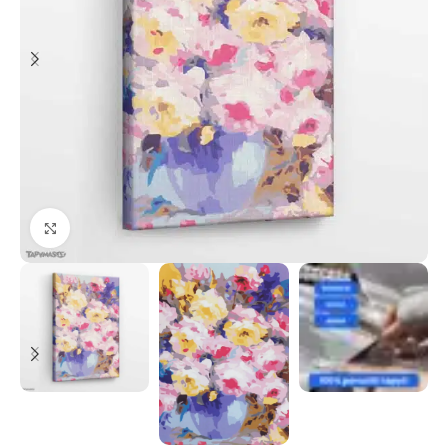
Paspauskite, kad priartinti