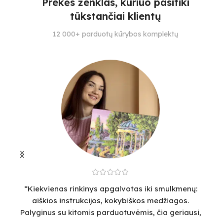
Prekės ženklas, kuriuo pasitiki
28
31
3
tūkstančiai klientų
SUDĖTINGUMO LYGIS
SUDĖTINGUMO LYGIS
S
12 000+ parduotų kūrybos komplektų
4
4
25
“Kiekvienas rinkinys apgalvotas iki smulkmenų:
“
aiškios instrukcijos, kokybiškos medžiagos.
v
Palyginus su kitomis parduotuvėmis, čia geriausi,
sm