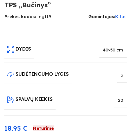
TPS ,,Bučinys”
Prekės kodas:
mg119
Gamintojas:
Kitas
DYDIS
40×50 cm
SUDĖTINGUMO LYGIS
3
SPALVŲ KIEKIS
20
18,95
€
Neturime