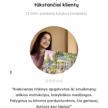
2
tūkstančiai klientų
SPALVŲ KIEKIS
S
SPALVŲ KIEKIS
12 000+ parduotų kūrybos komplektų
15
11
12
“Kiekvienas rinkinys apgalvotas iki smulkmenų:
“
aiškios instrukcijos, kokybiškos medžiagos.
v
Palyginus su kitomis parduotuvėmis, čia geriausi,
sm
kuriuos esu tapiusi”