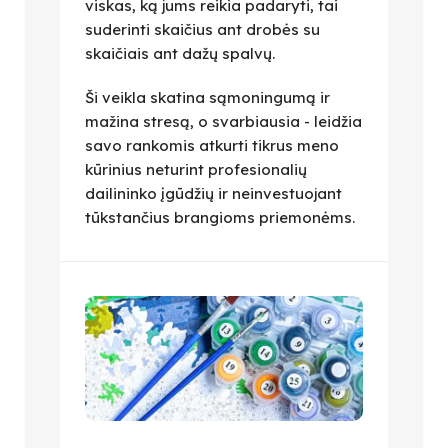
viskas, ką jums reikia padaryti, tai
suderinti skaičius ant drobės su
skaičiais ant dažų spalvų.
Ši veikla skatina sąmoningumą ir
mažina stresą, o svarbiausia - leidžia
savo rankomis atkurti tikrus meno
kūrinius neturint profesionalių
dailininko įgūdžių ir neinvestuojant
tūkstančius brangioms priemonėms.