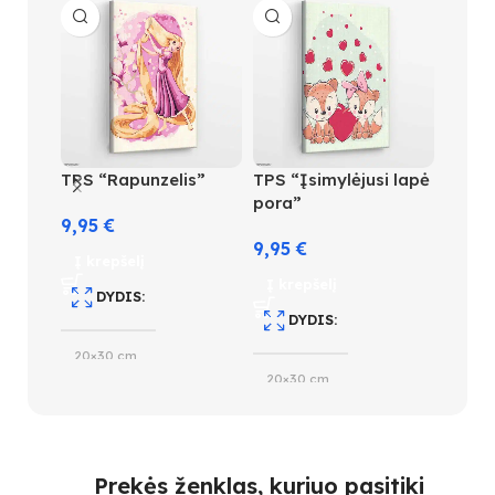
-32
TPS “Rapunzelis”
TPS “Įsimylėjusi lapė
TPS “
pora”
9,95
€
9,50
9,95
€
Į krepšelį
Į kre
Į krepšelį
DYDIS
D
DYDIS
20×30 cm
20×2
20×30 cm
SUDĖTINGUMO LYGIS
S
SUDĖTINGUMO LYGIS
2
1
Prekės ženklas, kuriuo pasitiki