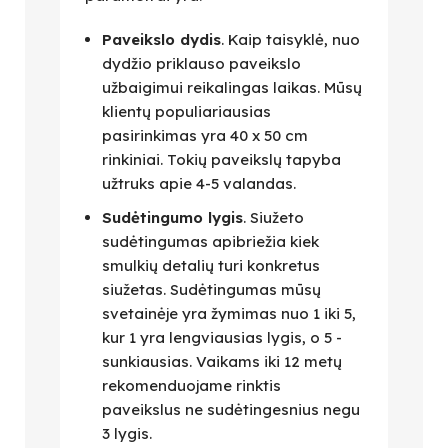
Paveikslo dydis
. Kaip taisyklė, nuo
dydžio priklauso paveikslo
užbaigimui reikalingas laikas. Mūsų
klientų populiariausias
pasirinkimas yra 40 x 50 cm
rinkiniai. Tokių paveikslų tapyba
užtruks apie 4-5 valandas.
Sudėtingumo lygis
. Siužeto
sudėtingumas apibriežia kiek
smulkių detalių turi konkretus
siužetas. Sudėtingumas mūsų
svetainėje yra žymimas nuo 1 iki 5,
kur 1 yra lengviausias lygis, o 5 -
sunkiausias. Vaikams iki 12 metų
rekomenduojame rinktis
paveikslus ne sudėtingesnius negu
3 lygis.