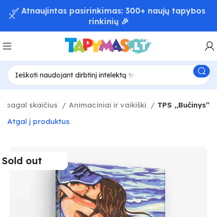
📦 Greitas užsakymų pristatymas – iki 48 val! 🚚
 pagal skaičius
Animaciniai ir vaikiški
TPS ,,Bučinys”
Atgal į produktus
Sold out