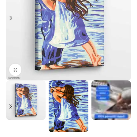
Paspauskite, kad priartinti