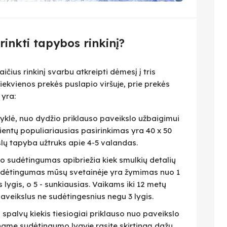
irinkti tapybos rinkinį?
čius rinkinį svarbu atkreipti dėmesį į tris
iekvienos prekės puslapio viršuje, prie prekės
 yra:
isyklė, nuo dydžio priklauso paveikslo užbaigimui
lientų populiariausias pasirinkimas yra 40 x 50
slų tapyba užtruks apie 4-5 valandas.
eto sudėtingumas apibriežia kiek smulkių detalių
 Sudėtingumas mūsų svetainėje yra žymimas nuo 1
as lygis, o 5 - sunkiausias. Vaikams iki 12 metų
veikslus ne sudėtingesnius negu 3 lygis.
i spalvų kiekis tiesiogiai priklauso nuo paveikslo
name sudėtingumo lygyje rasite skirtingą dažų