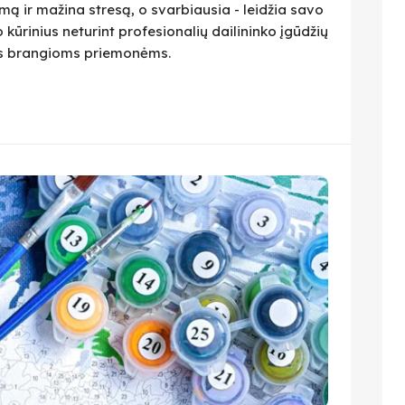
ą ir mažina stresą, o svarbiausia - leidžia savo
 kūrinius neturint profesionalių dailininko įgūdžių
ius brangioms priemonėms.