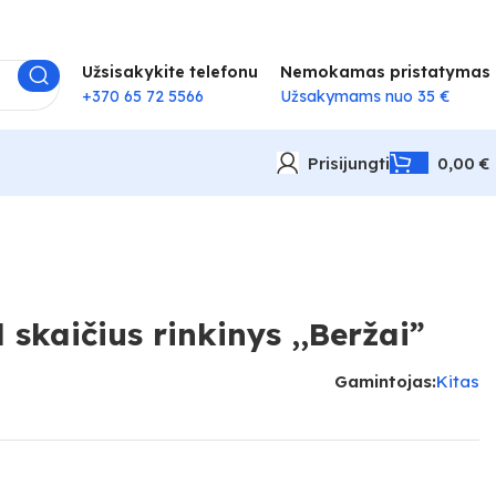
Užsisakykite telefonu
Nemokamas pristatymas
+370 65 72 5566
Užsakymams nuo 35 €
Prisijungti
0,00
€
skaičius rinkinys ,,Beržai”
Gamintojas:
Kitas