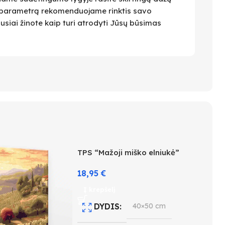
 Šį parametrą rekomenduojame rinktis savo
ausiai žinote kaip turi atrodyti Jūsų būsimas
TPS “Mažoji miško elniukė”
18,95
€
Į krepšelį
DYDIS
40×50 cm