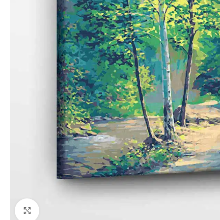
Paspauskite, kad priartinti