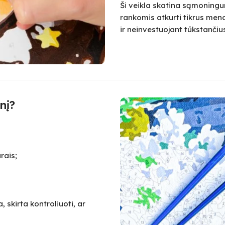
Ši veikla skatina sąmoningum
rankomis atkurti tikrus meno
ir neinvestuojant tūkstanč
nį?
rais;
 skirta kontroliuoti, ar