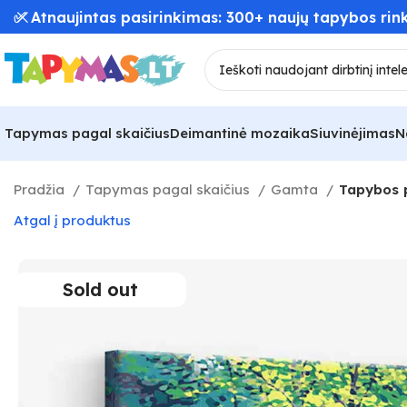
📦 Greitas užsakymų pristatymas – iki 48 val! 🚚
Tapymas pagal skaičius
Deimantinė mozaika
Siuvinėjimas
N
Pradžia
Tapymas pagal skaičius
Gamta
Tapybos p
Atgal į produktus
Sold out