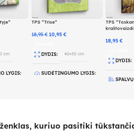
tyje”
TPS “Trise”
TPS “Toska
kraštovaizdi
18,95
€
10,95
€
18,95
€
Į krepšelį
Į krepšelį
0 cm
DYDIS
40×50 cm
DYDIS
O LYGIS
SUDĖTINGUMO LYGIS
SPALVŲ
4
SUDĖT
IS
23
SPALVŲ KIEKIS
28
4
ženklas, kuriuo pasitiki tūkstančia