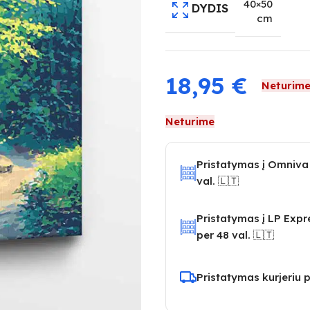
40×50
DYDIS
cm
18,95
€
Neturim
Neturime
Pristatymas į Omniva
val. 🇱🇹
Pristatymas į LP Exp
per 48 val. 🇱🇹
Pristatymas kurjeriu p