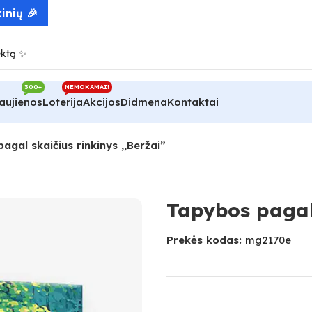
300+
NEMOKAMAI!
aujienos
Loterija
Akcijos
Didmena
Kontaktai
agal skaičius rinkinys ,,Beržai”
Tapybos pagal 
Prekės kodas:
mg2170e