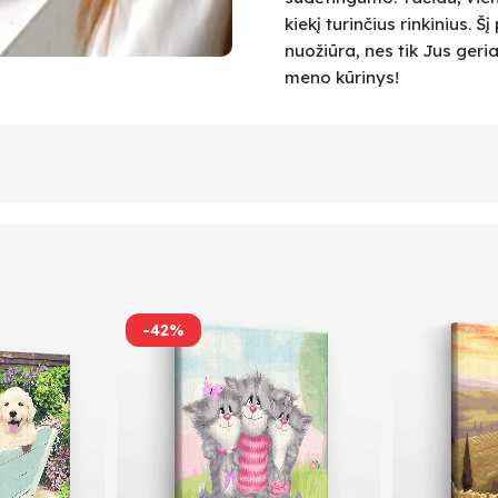
kiekį turinčius rinkinius.
nuožiūra, nes tik Jus geri
meno kūrinys!
-42%