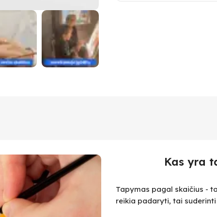
Kas yra t
Tapymas pagal skaičius - ta
reikia padaryti, tai suderint