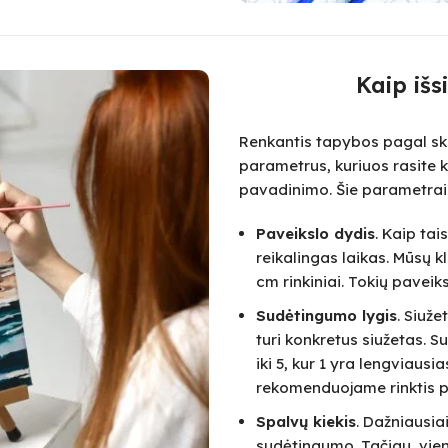
Kaip išs
Renkantis tapybos pagal skai
parametrus, kuriuos rasite k
pavadinimo. Šie parametrai
Paveikslo dydis
. Kaip ta
reikalingas laikas. Mūsų k
cm rinkiniai. Tokių paveik
Sudėtingumo lygis
. Siuž
turi konkretus siužetas.
iki 5, kur 1 yra lengviausi
rekomenduojame rinktis pa
Spalvų kiekis
. Dažniausia
sudėtingumo. Tačiau, vie