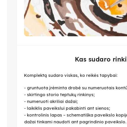
Kas sudaro rinki
Komplektą sudaro viskas, ko reikės tapybai:
- gruntuota įrėminta drobė su numeruotais kontū
- skirtingo storio teptukų rinkinys;
- numeruoti akriliai dažai;
- laikiklis paveikslui pakabinti ant sienos;
- kontrolinis lapas – schematiška paveikslo kopija,
dažai tinkami naudoti ant pagrindinio paveikslo.