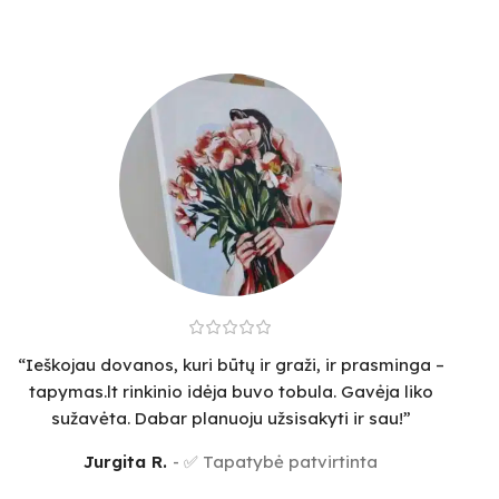
“Ieškojau dovanos, kuri būtų ir graži, ir prasminga –
tapymas.lt rinkinio idėja buvo tobula. Gavėja liko
sužavėta. Dabar planuoju užsisakyti ir sau!”
Jurgita R.
✅ Tapatybė patvirtinta