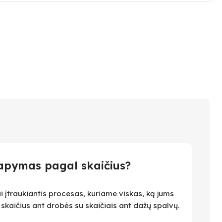
apymas pagal skaičius?
i įtraukiantis procesas, kuriame viskas, ką jums
i skaičius ant drobės su skaičiais ant dažų spalvų.