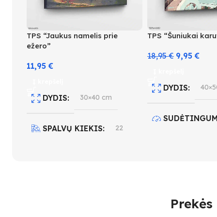
TPS “Jaukus namelis prie
TPS “Šuniukai karu
ežero”
18,95
€
9,95
€
11,95
€
Į krepšelį
Į krepšelį
DYDIS
40×5
DYDIS
30×40 cm
SUDĖTINGUM
SPALVŲ KIEKIS
22
3
SUDĖTINGUMO LYGIS
SPALVŲ KIEK
3
Prekės 