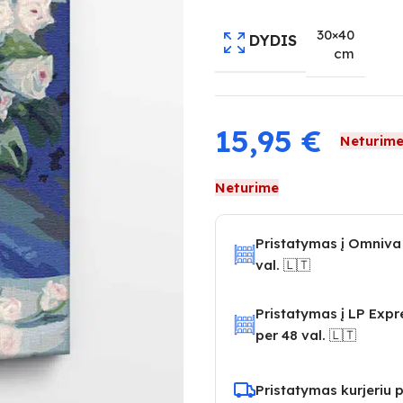
30×40
DYDIS
cm
15,95
€
Neturim
Neturime
Pristatymas į Omniva
val. 🇱🇹
Pristatymas į LP Exp
per 48 val. 🇱🇹
Pristatymas kurjeriu p