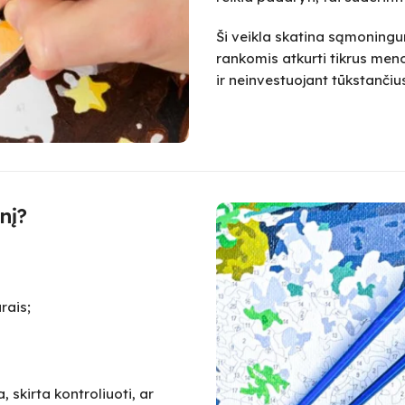
Ši veikla skatina sąmoningum
rankomis atkurti tikrus meno
ir neinvestuojant tūkstanč
nį?
rais;
 skirta kontroliuoti, ar