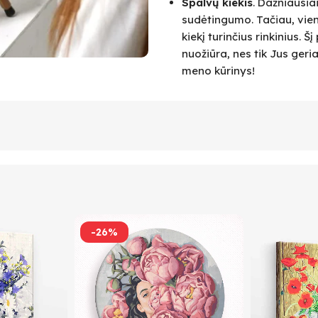
Spalvų kiekis
. Dažniausia
sudėtingumo. Tačiau, vie
kiekį turinčius rinkinius.
nuožiūra, nes tik Jus geri
meno kūrinys!
-26%