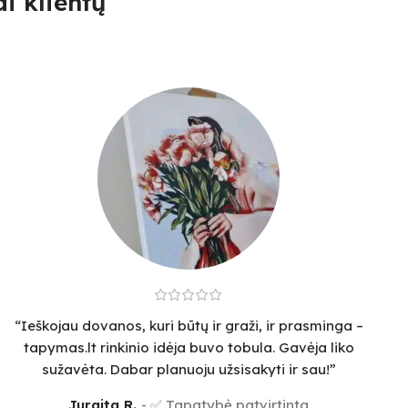
i klientų
“Ieškojau dovanos, kuri būtų ir graži, ir prasminga –
tapymas.lt rinkinio idėja buvo tobula. Gavėja liko
sužavėta. Dabar planuoju užsisakyti ir sau!”
Jurgita R.
✅ Tapatybė patvirtinta