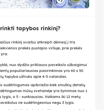
irinkti tapybos rinkinį?
čius rinkinį svarbu atkreipti dėmesį į tris
iekvienos prekės puslapio viršuje, prie prekės
 yra:
isyklė, nuo dydžio priklauso paveikslo užbaigimui
lientų populiariausias pasirinkimas yra 40 x 50
slų tapyba užtruks apie 4-5 valandas.
eto sudėtingumas apibriežia kiek smulkių detalių
 Sudėtingumas mūsų svetainėje yra žymimas nuo 1
as lygis, o 5 - sunkiausias. Vaikams iki 12 metų
veikslus ne sudėtingesnius negu 3 lygis.