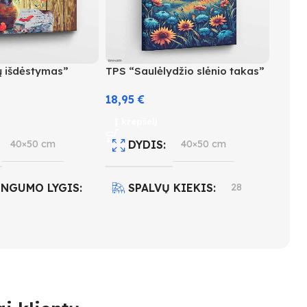
 išdėstymas”
TPS “Saulėlydžio slėnio takas”
18,95
€
Į krepšelį
40×50 cm
DYDIS
40×50 cm
INGUMO LYGIS
SPALVŲ KIEKIS
28
SUDĖTINGUMO LYGIS
 KIEKIS
25
4