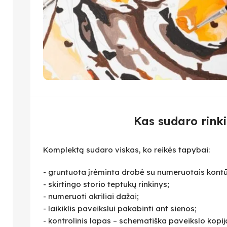
Kas sudaro rinki
Komplektą sudaro viskas, ko reikės tapybai:
- gruntuota įrėminta drobė su numeruotais kontū
- skirtingo storio teptukų rinkinys;
- numeruoti akriliai dažai;
- laikiklis paveikslui pakabinti ant sienos;
- kontrolinis lapas – schematiška paveikslo kopija,