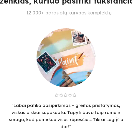
ženklas, kuriuo pasitiki tūkstančia
12 000+ parduotų kūrybos komplektų
“Labai patiko apsipirkimas – greitas pristatymas,
viskas aiškiai supakuota. Tapyti buvo taip ramu ir
smagu, kad pamiršau visus rūpesčius. Tikrai sugrįšiu
dar!”