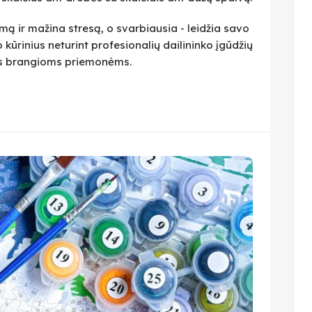
ą ir mažina stresą, o svarbiausia - leidžia savo
 kūrinius neturint profesionalių dailininko įgūdžių
ius brangioms priemonėms.