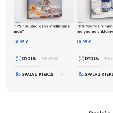
TPS “Saulėgrąžos stikliniame
TPS “Baltos ramun
inde”
mėlyname stiklainy
18,95
€
18,95
€
Į krepšelį
Į krepšelį
DYDIS
40×50 cm
DYDIS
40×5
SPALVŲ KIEKIS
31
SPALVŲ KIEK
SUDĖTINGUMO LYGIS
SUDĖTINGUM
4
4