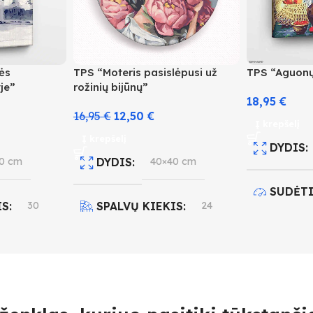
ės
TPS “Moteris pasislėpusi už
TPS “Aguonų
je”
rožinių bijūnų”
18,95
€
16,95
€
12,50
€
Į krepšelį
Į krepšelį
DYDIS
0 cm
DYDIS
40×40 cm
SUDĖT
IS
30
SPALVŲ KIEKIS
24
3
O LYGIS
SUDĖTINGUMO LYGIS
SPALVŲ
3