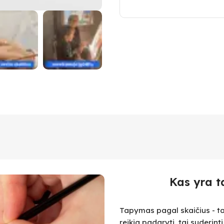
Kas yra t
Tapymas pagal skaičius - ta
reikia padaryti, tai suderint