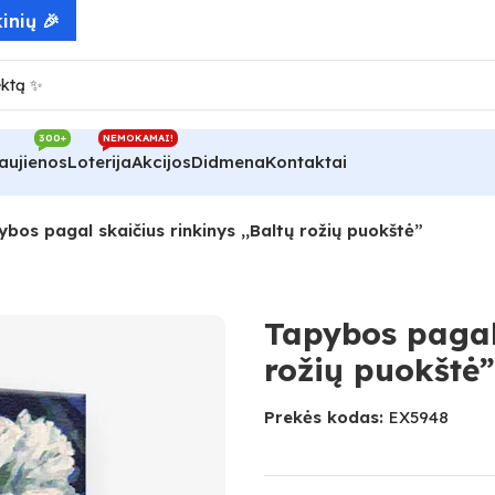
300+
NEMOKAMAI!
aujienos
Loterija
Akcijos
Didmena
Kontaktai
bos pagal skaičius rinkinys ,,Baltų rožių puokštė”
Tapybos pagal 
rožių puokštė”
Prekės kodas:
EX5948