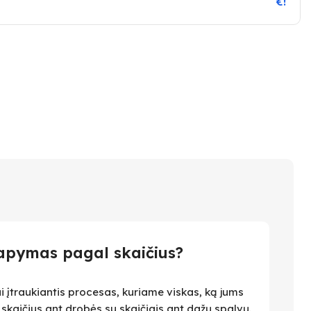
€!
apymas pagal skaičius?
i įtraukiantis procesas, kuriame viskas, ką jums
i skaičius ant drobės su skaičiais ant dažų spalvų.