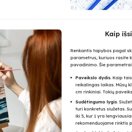
Kaip išs
Renkantis tapybos pagal skai
parametrus, kuriuos rasite k
pavadinimo. Šie parametrai
Paveikslo dydis
. Kaip ta
reikalingas laikas. Mūsų k
cm rinkiniai. Tokių paveik
Sudėtingumo lygis
. Siuž
turi konkretus siužetas.
iki 5, kur 1 yra lengviausi
rekomenduojame rinktis pa