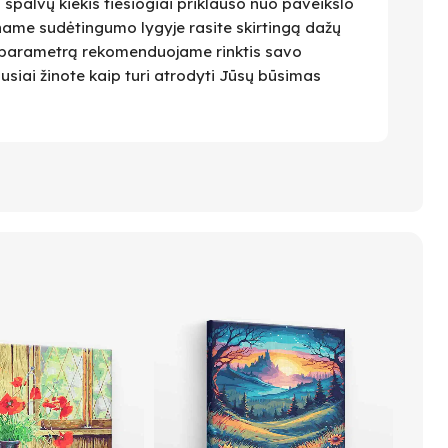
i spalvų kiekis tiesiogiai priklauso nuo paveikslo
name sudėtingumo lygyje rasite skirtingą dažų
 Šį parametrą rekomenduojame rinktis savo
ausiai žinote kaip turi atrodyti Jūsų būsimas