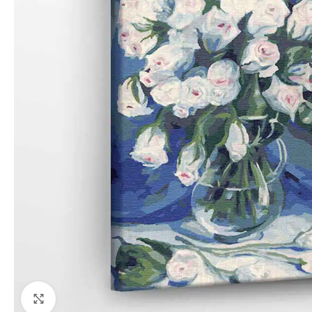
Paspauskite, kad priartinti