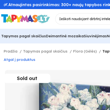
📦 Greitas užsakymų pristatymas – iki 48 val! 🚚
Tapymas pagal skaičius
Deimantinė mozaika
Siuvinėjimas
N
Pradžia
Tapymas pagal skaičius
Flora (Gėlės)
Tapy
Atgal į produktus
Sold out