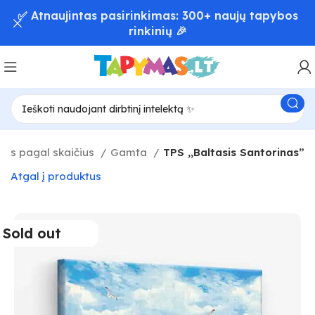
📦 Greitas užsakymų pristatymas – iki 48 val! 🚚
as pagal skaičius
Gamta
TPS ,,Baltasis Santorinas”
Atgal į produktus
Sold out