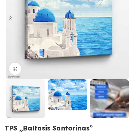
Paspauskite, kad priartinti
TPS ,,Baltasis Santorinas”