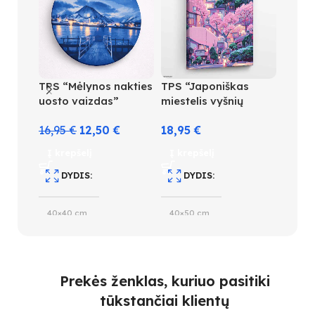
TPS “Mėlynos nakties
TPS “Japoniškas
TPS “A
uosto vaizdas”
miestelis vyšnių
kriokl
žieduose”
16,95
€
12,50
€
18,95
€
18,9
Į krepšelį
Į krepšelį
Į kre
DYDIS
DYDIS
D
40×40 cm
40×50 cm
40×5
SPALVŲ KIEKIS
SPALVŲ KIEKIS
S
Prekės ženklas, kuriuo pasitiki
23
21
32
tūkstančiai klientų