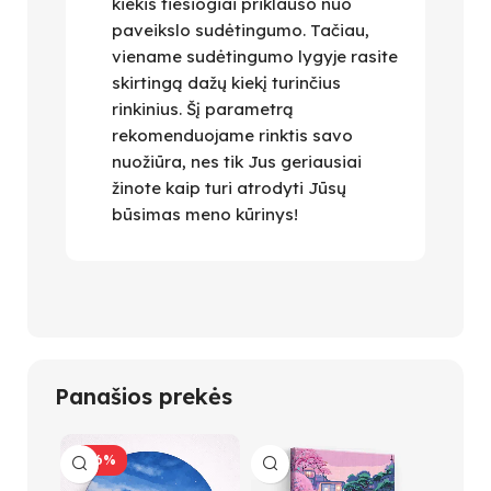
kiekis tiesiogiai priklauso nuo
paveikslo sudėtingumo. Tačiau,
viename sudėtingumo lygyje rasite
skirtingą dažų kiekį turinčius
rinkinius. Šį parametrą
rekomenduojame rinktis savo
nuožiūra, nes tik Jus geriausiai
žinote kaip turi atrodyti Jūsų
būsimas meno kūrinys!
Panašios prekės
-26%