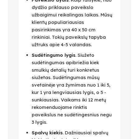
dydžio priklauso paveikslo
užbaigimui reikalingas laikas. Mūsų
klientų populiariausias
pasirinkimas yra 40 x 50 cm
rinkiniai. Tokių paveikslų tapyba
užtruks apie 4-5 valandas.
Sudėtingumo lygis
. Siužeto
sudėtingumas apibriežia kiek
smulkių detalių turi konkretus
siužetas. Sudėtingumas mūsų
svetainėje yra žymimas nuo 1 iki 5,
kur 1 yra lengviausias lygis, o 5 -
sunkiausias. Vaikams iki 12 metų
rekomenduojame rinktis
paveikslus ne sudėtingesnius negu
3 lygis.
Spalvų kiekis
. Dažniausiai spalvų