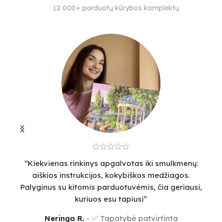
SUDĖTINGUMO LYGIS
SUDĖTINGUMO LYGIS
S
12 000+ parduotų kūrybos komplektų
3
3
4
“Kiekvienas rinkinys apgalvotas iki smulkmenų:
“
aiškios instrukcijos, kokybiškos medžiagos.
v
Palyginus su kitomis parduotuvėmis, čia geriausi,
sm
kuriuos esu tapiusi”
Neringa R.
✅ Tapatybė patvirtinta