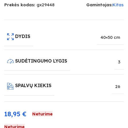
Prekės kodas:
gx29448
Gamintojas:
Kitas
DYDIS
40×50 cm
SUDĖTINGUMO LYGIS
3
SPALVŲ KIEKIS
26
18,95
€
Neturime
Neturime