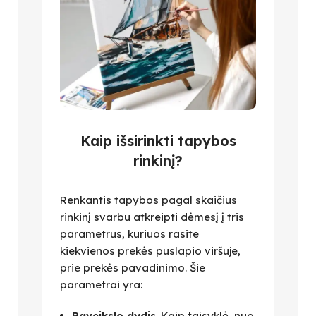
Kaip išsirinkti tapybos
rinkinį?
Renkantis tapybos pagal skaičius
rinkinį svarbu atkreipti dėmesį į tris
parametrus, kuriuos rasite
kiekvienos prekės puslapio viršuje,
prie prekės pavadinimo. Šie
parametrai yra:
Paveikslo dydis
. Kaip taisyklė, nuo