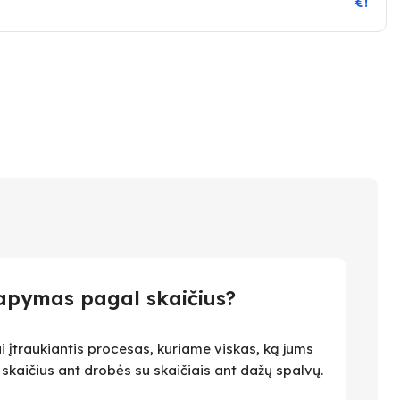
€!
apymas pagal skaičius?
i įtraukiantis procesas, kuriame viskas, ką jums
i skaičius ant drobės su skaičiais ant dažų spalvų.