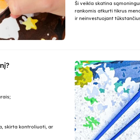
Ši veikla skatina sąmoningum
rankomis atkurti tikrus meno
ir neinvestuojant tūkstanč
nį?
rais;
 skirta kontroliuoti, ar