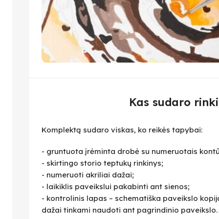
Kas sudaro rinki
Komplektą sudaro viskas, ko reikės tapybai:
- gruntuota įrėminta drobė su numeruotais kontū
- skirtingo storio teptukų rinkinys;
- numeruoti akriliai dažai;
- laikiklis paveikslui pakabinti ant sienos;
- kontrolinis lapas – schematiška paveikslo kopija,
dažai tinkami naudoti ant pagrindinio paveikslo.