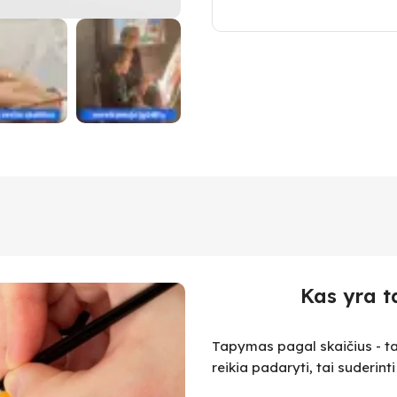
Kas yra t
Tapymas pagal skaičius - ta
reikia padaryti, tai suderint