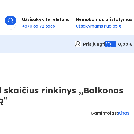
Užsisakykite telefonu
Nemokamas pristatymas
+370 65 72 5566
Užsakymams nuo 35 €
Prisijungti
0,00
€
skaičius rinkinys ,,Balkonas
ą”
Gamintojas:
Kitas