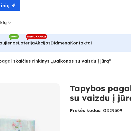
inių 🎉
300+
NEMOKAMAI!
aujienos
Loterija
Akcijos
Didmena
Kontaktai
agal skaičius rinkinys ,,Balkonas su vaizdu į jūrą”
Tapybos pagal 
su vaizdu į jūr
Prekės kodas:
GX29309