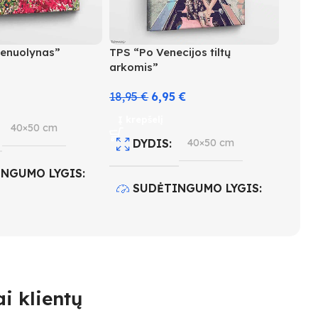
ienuolynas”
TPS “Po Venecijos tiltų
arkomis”
18,95
€
6,95
€
Į krepšelį
40×50 cm
DYDIS
40×50 cm
INGUMO LYGIS
SUDĖTINGUMO LYGIS
4
 KIEKIS
30
SPALVŲ KIEKIS
30
i klientų