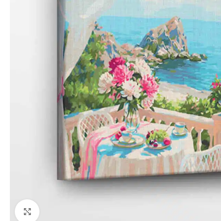
Paspauskite, kad priartinti