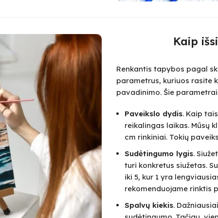
Kaip išs
Renkantis tapybos pagal skai
parametrus, kuriuos rasite k
pavadinimo. Šie parametrai
Paveikslo dydis
. Kaip ta
reikalingas laikas. Mūsų k
cm rinkiniai. Tokių paveik
Sudėtingumo lygis
. Siuž
turi konkretus siužetas.
iki 5, kur 1 yra lengviausi
rekomenduojame rinktis pa
Spalvų kiekis
. Dažniausia
sudėtingumo. Tačiau, vie