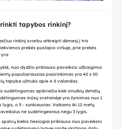
irinkti tapybos rinkinį?
čius rinkinį svarbu atkreipti dėmesį į tris
iekvienos prekės puslapio viršuje, prie prekės
 yra:
isyklė, nuo dydžio priklauso paveikslo užbaigimui
lientų populiariausias pasirinkimas yra 40 x 50
slų tapyba užtruks apie 4-5 valandas.
eto sudėtingumas apibriežia kiek smulkių detalių
 Sudėtingumas mūsų svetainėje yra žymimas nuo 1
as lygis, o 5 - sunkiausias. Vaikams iki 12 metų
veikslus ne sudėtingesnius negu 3 lygis.
i spalvų kiekis tiesiogiai priklauso nuo paveikslo
name sudėtingumo lygyje rasite skirtingą dažų