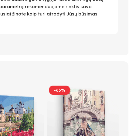
 Šį parametrą rekomenduojame rinktis savo
ausiai žinote kaip turi atrodyti Jūsų būsimas
-63%