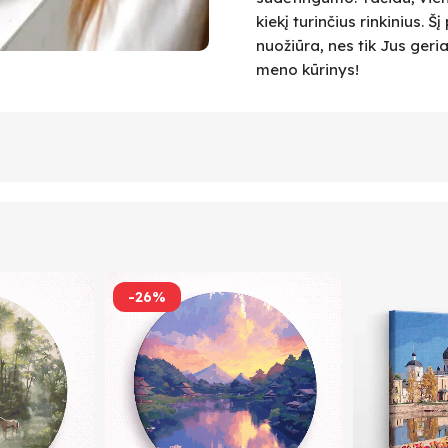
kiekį turinčius rinkinius.
nuožiūra, nes tik Jus geri
meno kūrinys!
-26%