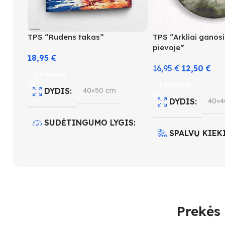
TPS “Rudens takas”
TPS “Arkliai ganos
pievoje”
18,95
€
16,95
€
12,50
€
Į krepšelį
Į krepšelį
DYDIS
40×50 cm
DYDIS
40×4
SUDĖTINGUMO LYGIS
SPALVŲ KIEK
3
SUDĖTINGUM
SPALVŲ KIEKIS
20
3
Prekės 