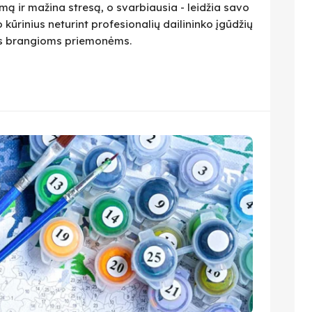
ą ir mažina stresą, o svarbiausia - leidžia savo
 kūrinius neturint profesionalių dailininko įgūdžių
ius brangioms priemonėms.