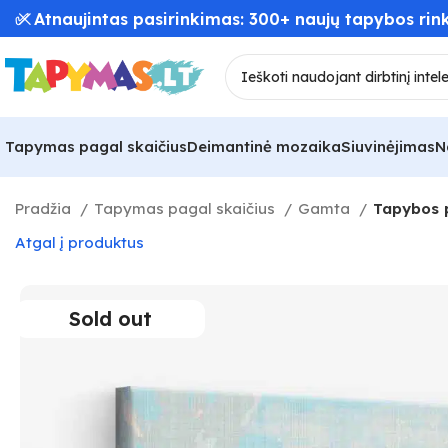
✅ Atnaujintas pasirinkimas: 300+ naujų tapybos rink
Tapymas pagal skaičius
Deimantinė mozaika
Siuvinėjimas
N
Pradžia
Tapymas pagal skaičius
Gamta
Tapybos p
Atgal į produktus
Sold out