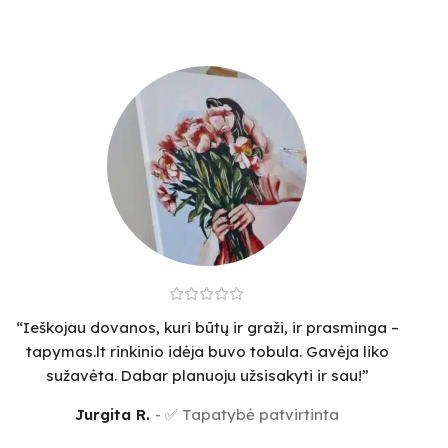
“Ieškojau dovanos, kuri būtų ir graži, ir prasminga –
tapymas.lt rinkinio idėja buvo tobula. Gavėja liko
sužavėta. Dabar planuoju užsisakyti ir sau!”
Jurgita R.
✅ Tapatybė patvirtinta