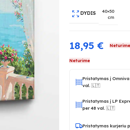
40×50
DYDIS
cm
18,95
€
Neturim
Neturime
Pristatymas į Omniva
val. 🇱🇹
Pristatymas į LP Exp
per 48 val. 🇱🇹
Pristatymas kurjeriu p