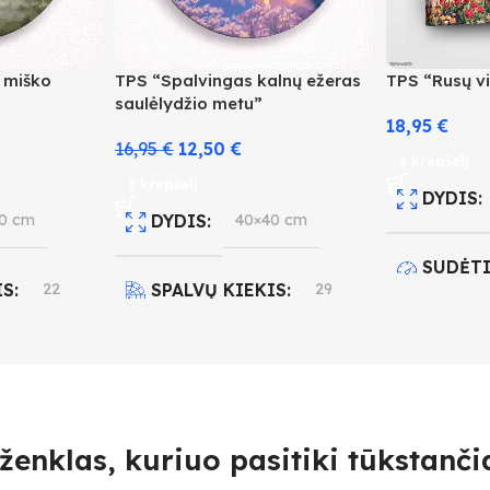
i miško
TPS “Spalvingas kalnų ežeras
TPS “Rusų v
saulėlydžio metu”
18,95
€
16,95
€
12,50
€
Į krepšelį
Į krepšelį
DYDIS
0 cm
DYDIS
40×40 cm
SUDĖT
IS
22
SPALVŲ KIEKIS
29
4
O LYGIS
SUDĖTINGUMO LYGIS
SPALVŲ
4
ženklas, kuriuo pasitiki tūkstančia