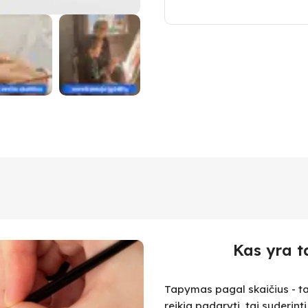
Kas yra t
Tapymas pagal skaičius - ta
reikia padaryti, tai suderint