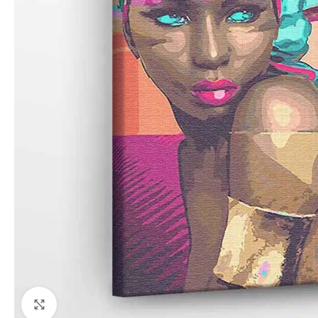
Paspauskite, kad priartinti