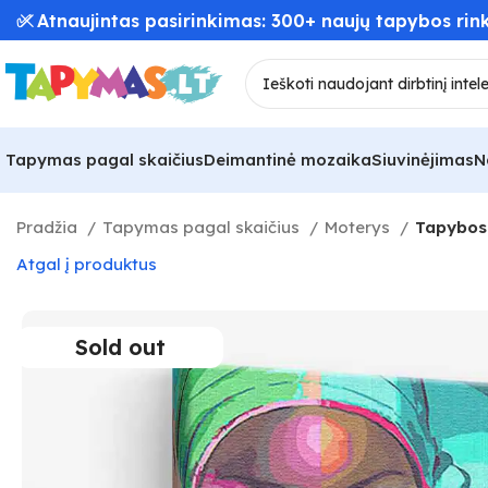
✅ Atnaujintas pasirinkimas: 300+ naujų tapybos rink
Tapymas pagal skaičius
Deimantinė mozaika
Siuvinėjimas
N
Pradžia
Tapymas pagal skaičius
Moterys
Tapybos 
Atgal į produktus
Sold out