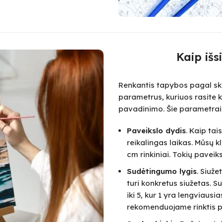
Kaip išs
Renkantis tapybos pagal skai
parametrus, kuriuos rasite k
pavadinimo. Šie parametrai
Paveikslo dydis
. Kaip ta
reikalingas laikas. Mūsų k
cm rinkiniai. Tokių paveik
Sudėtingumo lygis
. Siuž
turi konkretus siužetas.
iki 5, kur 1 yra lengviausi
rekomenduojame rinktis pa