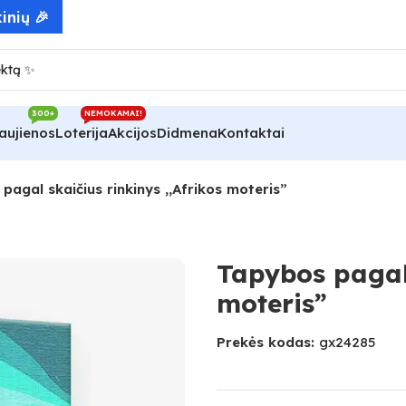
inių 🎉
300+
NEMOKAMAI!
aujienos
Loterija
Akcijos
Didmena
Kontaktai
pagal skaičius rinkinys ,,Afrikos moteris”
Tapybos pagal 
moteris”
Prekės kodas:
gx24285