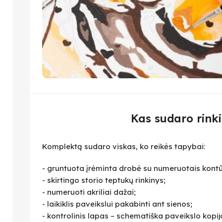
Kas sudaro rinki
Komplektą sudaro viskas, ko reikės tapybai:
- gruntuota įrėminta drobė su numeruotais kontū
- skirtingo storio teptukų rinkinys;
- numeruoti akriliai dažai;
- laikiklis paveikslui pakabinti ant sienos;
- kontrolinis lapas – schematiška paveikslo kopija,