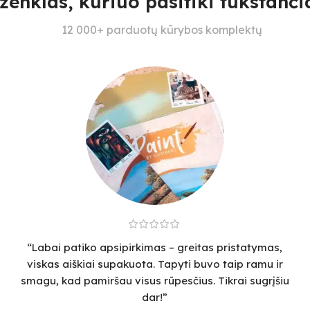
ženklas, kuriuo pasitiki tūkstančia
12 000+ parduotų kūrybos komplektų
“Labai patiko apsipirkimas – greitas pristatymas,
viskas aiškiai supakuota. Tapyti buvo taip ramu ir
smagu, kad pamiršau visus rūpesčius. Tikrai sugrįšiu
dar!”