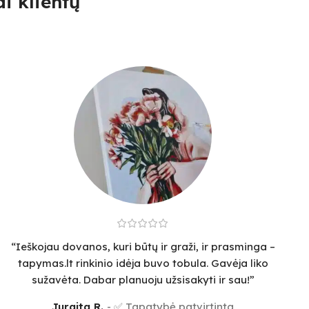
i klientų
“Ieškojau dovanos, kuri būtų ir graži, ir prasminga –
tapymas.lt rinkinio idėja buvo tobula. Gavėja liko
sužavėta. Dabar planuoju užsisakyti ir sau!”
Jurgita R.
✅ Tapatybė patvirtinta