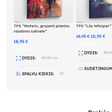
TPS “Moteris, grojanti pianinu
TPS “Lily Whisper”
raudona suknele”
18,95
€
10,95
€
18,95
€
Į krepšelį
Į krepšelį
DYDIS
40×5
DYDIS
40×50 cm
SUDĖTINGUM
SPALVŲ KIEKIS
29
3
SUDĖTINGUMO LYGIS
SPALVŲ KIEK
4