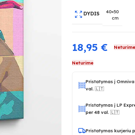
40×50
DYDIS
cm
18,95
€
Neturim
Neturime
Pristatymas į Omniva
val. 🇱🇹
Pristatymas į LP Exp
per 48 val. 🇱🇹
Pristatymas kurjeriu p