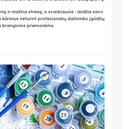
ą ir mažina stresą, o svarbiausia - leidžia savo
 kūrinius neturint profesionalių dailininko įgūdžių
ius brangioms priemonėms.