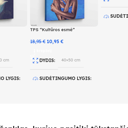
SUDĖT
TPS “Kultūros esmė”
3
18,95
€
10,95
€
SPALVŲ
Į krepšelį
0 cm
DYDIS
40×50 cm
O LYGIS
SUDĖTINGUMO LYGIS
3
IS
24
SPALVŲ KIEKIS
25