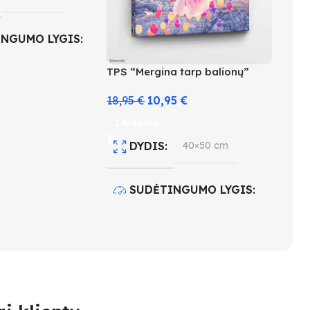
INGUMO LYGIS
TPS “Mergina tarp balionų”
18,95
€
10,95
€
 KIEKIS
18
Į krepšelį
DYDIS
40×50 cm
SUDĖTINGUMO LYGIS
4
SPALVŲ KIEKIS
30