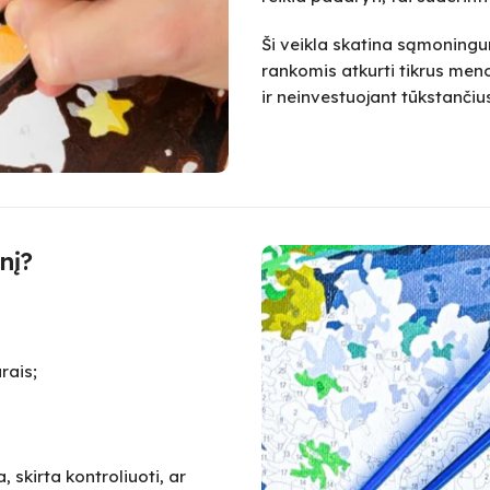
Ši veikla skatina sąmoningum
rankomis atkurti tikrus meno
ir neinvestuojant tūkstanč
nį?
rais;
 skirta kontroliuoti, ar