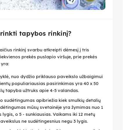
irinkti tapybos rinkinį?
čius rinkinį svarbu atkreipti dėmesį į tris
iekvienos prekės puslapio viršuje, prie prekės
 yra:
isyklė, nuo dydžio priklauso paveikslo užbaigimui
lientų populiariausias pasirinkimas yra 40 x 50
slų tapyba užtruks apie 4-5 valandas.
eto sudėtingumas apibriežia kiek smulkių detalių
 Sudėtingumas mūsų svetainėje yra žymimas nuo 1
as lygis, o 5 - sunkiausias. Vaikams iki 12 metų
veikslus ne sudėtingesnius negu 3 lygis.