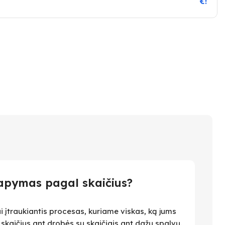
€!
apymas pagal skaičius?
i įtraukiantis procesas, kuriame viskas, ką jums
i skaičius ant drobės su skaičiais ant dažų spalvų.