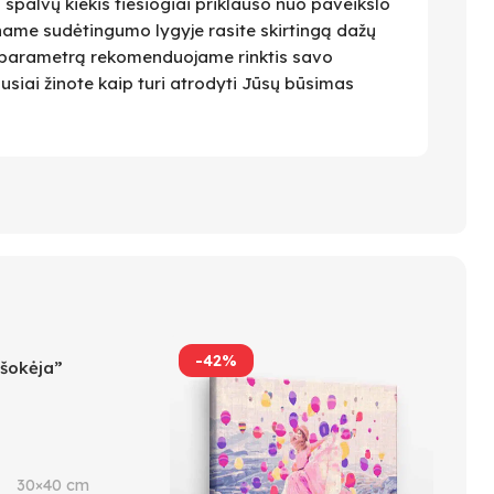
i spalvų kiekis tiesiogiai priklauso nuo paveikslo
name sudėtingumo lygyje rasite skirtingą dažų
 Šį parametrą rekomenduojame rinktis savo
ausiai žinote kaip turi atrodyti Jūsų būsimas
-42%
 šokėja”
30×40 cm