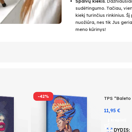
Spalvų kiekis
. Dažniausia
sudėtingumo. Tačiau, vie
kiekį turinčius rinkinius.
nuožiūra, nes tik Jus geri
meno kūrinys!
-42%
TPS “Baleto
11,95
€
Į krepšelį
DYDIS