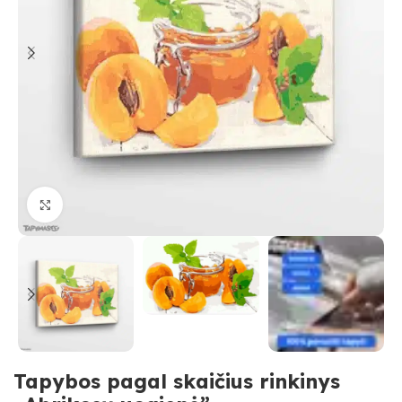
Paspauskite, kad priartinti
Tapybos pagal skaičius rinkinys