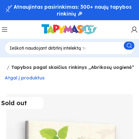
📦 Greitas užsakymų pristatymas – iki 48 val! 🚚
as
Tapybos pagal skaičius rinkinys ,,Abrikosų uogienė”
Atgal į produktus
Sold out