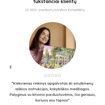
tūkstančiai klientų
SPALVŲ KIEKIS
SPALVŲ KIEKIS
S
12 000+ parduotų kūrybos komplektų
28
27
23
“Kiekvienas rinkinys apgalvotas iki smulkmenų:
“
aiškios instrukcijos, kokybiškos medžiagos.
v
Palyginus su kitomis parduotuvėmis, čia geriausi,
sm
kuriuos esu tapiusi”