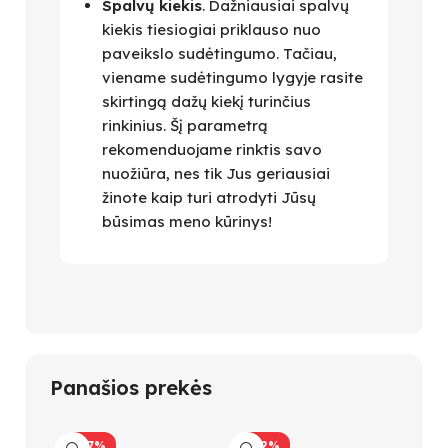
Spalvų kiekis
. Dažniausiai spalvų
kiekis tiesiogiai priklauso nuo
paveikslo sudėtingumo. Tačiau,
viename sudėtingumo lygyje rasite
skirtingą dažų kiekį turinčius
rinkinius. Šį parametrą
rekomenduojame rinktis savo
nuožiūra, nes tik Jus geriausiai
žinote kaip turi atrodyti Jūsų
būsimas meno kūrinys!
Panašios prekės
-47%
-42%
Bes