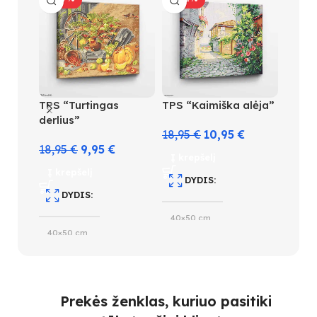
-47
TPS “Turtingas
TPS “Kaimiška alėja”
TPS “S
derlius”
dovan
18,95
€
10,95
€
18,95
€
9,95
€
18,95
Į krepšelį
Į krepšelį
Į kre
DYDIS
DYDIS
D
40×50 cm
40×50 cm
40×5
SUDĖTINGUMO LYGIS
SUDĖTINGUMO LYGIS
S
4
Prekės ženklas, kuriuo pasitiki
3
3