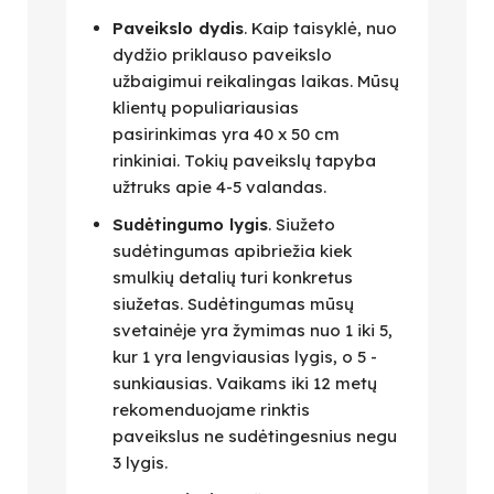
Paveikslo dydis
. Kaip taisyklė, nuo
dydžio priklauso paveikslo
užbaigimui reikalingas laikas. Mūsų
klientų populiariausias
pasirinkimas yra 40 x 50 cm
rinkiniai. Tokių paveikslų tapyba
užtruks apie 4-5 valandas.
Sudėtingumo lygis
. Siužeto
sudėtingumas apibriežia kiek
smulkių detalių turi konkretus
siužetas. Sudėtingumas mūsų
svetainėje yra žymimas nuo 1 iki 5,
kur 1 yra lengviausias lygis, o 5 -
sunkiausias. Vaikams iki 12 metų
rekomenduojame rinktis
paveikslus ne sudėtingesnius negu
3 lygis.