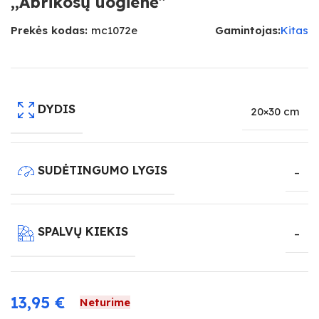
,,Abrikosų uogienė”
Prekės kodas:
mc1072e
Gamintojas:
Kitas
DYDIS
20×30 cm
SUDĖTINGUMO LYGIS
–
SPALVŲ KIEKIS
–
13,95
€
Neturime