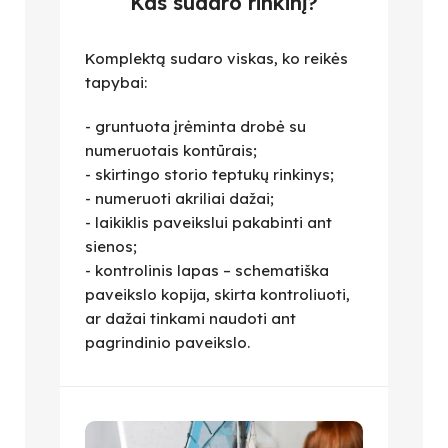
Kas sudaro rinkinį?
Komplektą sudaro viskas, ko reikės
tapybai:
- gruntuota įrėminta drobė su
numeruotais kontūrais;
- skirtingo storio teptukų rinkinys;
- numeruoti akriliai dažai;
- laikiklis paveikslui pakabinti ant
sienos;
- kontrolinis lapas – schematiška
paveikslo kopija, skirta kontroliuoti,
ar dažai tinkami naudoti ant
pagrindinio paveikslo.