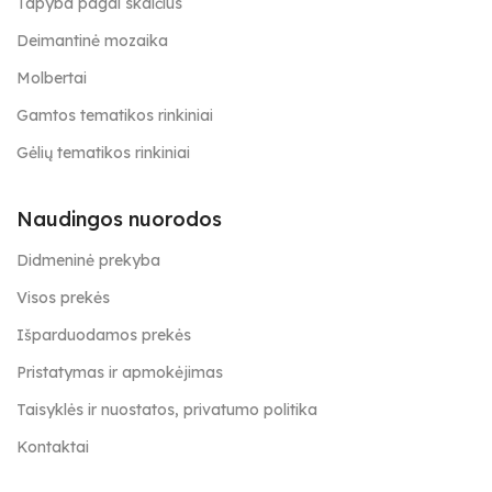
Tapyba pagal skaičius
Deimantinė mozaika
Molbertai
Gamtos tematikos rinkiniai
Gėlių tematikos rinkiniai
Naudingos nuorodos
Didmeninė prekyba
Visos prekės
Išparduodamos prekės
Pristatymas ir apmokėjimas
Taisyklės ir nuostatos, privatumo politika
Kontaktai