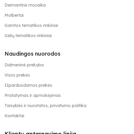
Deimantinė mozaika
Molbertai
Gamtos tematikos rinkiniai
Gėlių tematikos rinkiniai
Naudingos nuorodos
Didmeninė prekyba
Visos prekės
Išparduodamos prekės
Pristatymas ir apmokėjimas
Taisyklės ir nuostatos, privatumo politika
Kontaktai
Klientų aptarnavimo linija