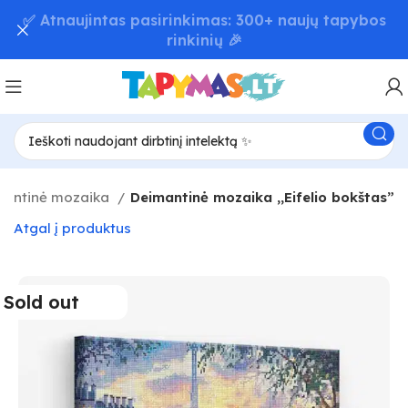
📦 Greitas užsakymų pristatymas – iki 48 val! 🚚
mantinė mozaika
Deimantinė mozaika ,,Eifelio bokštas”
Atgal į produktus
Sold out