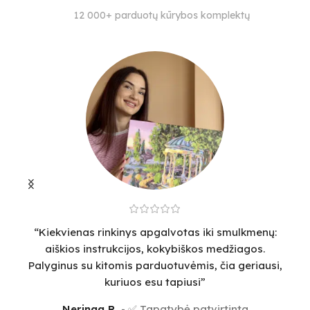
SPALVŲ KIEKIS
SPALVŲ KIEKIS
12 000+ parduotų kūrybos komplektų
35
33
29
“Kiekvienas rinkinys apgalvotas iki smulkmenų:
“
aiškios instrukcijos, kokybiškos medžiagos.
v
Palyginus su kitomis parduotuvėmis, čia geriausi,
sm
kuriuos esu tapiusi”
Neringa R.
✅ Tapatybė patvirtinta