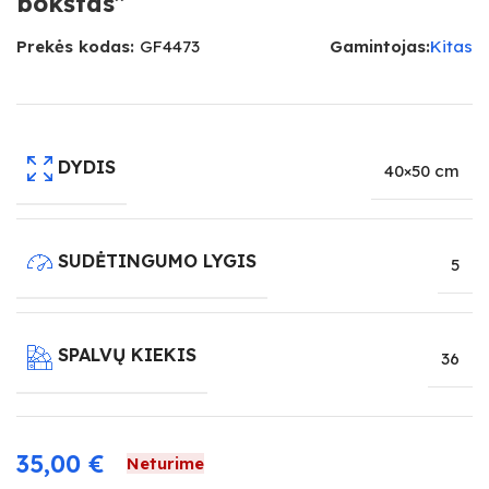
bokštas”
Prekės kodas:
GF4473
Gamintojas:
Kitas
DYDIS
40×50 cm
SUDĖTINGUMO LYGIS
5
SPALVŲ KIEKIS
36
35,00
€
Neturime