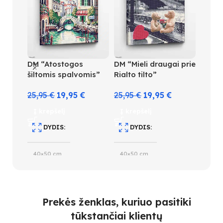
DM “Atostogos
DM “Mieli draugai prie
DM “G
šiltomis spalvomis”
Rialto tilto”
25,95
25,95
€
19,95
€
25,95
€
19,95
€
Į kre
Į krepšelį
Į krepšelį
D
DYDIS
DYDIS
40×5
40×50 cm
40×50 cm
S
SUDĖTINGUMO LYGIS
SUDĖTINGUMO LYGIS
5
Prekės ženklas, kuriuo pasitiki
5
4
tūkstančiai klientų
S