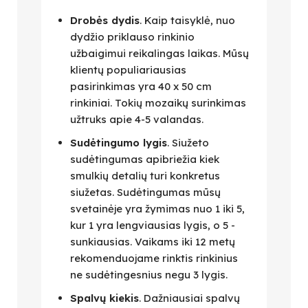
Drobės dydis
. Kaip taisyklė, nuo
dydžio priklauso rinkinio
užbaigimui reikalingas laikas. Mūsų
klientų populiariausias
pasirinkimas yra 40 x 50 cm
rinkiniai. Tokių mozaikų surinkimas
užtruks apie 4-5 valandas.
Sudėtingumo lygis
. Siužeto
sudėtingumas apibriežia kiek
smulkių detalių turi konkretus
siužetas. Sudėtingumas mūsų
svetainėje yra žymimas nuo 1 iki 5,
kur 1 yra lengviausias lygis, o 5 -
sunkiausias. Vaikams iki 12 metų
rekomenduojame rinktis rinkinius
ne sudėtingesnius negu 3 lygis.
Spalvų kiekis
. Dažniausiai spalvų