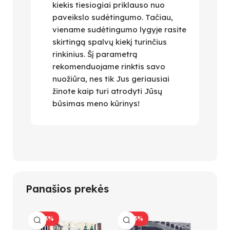
kiekis tiesiogiai priklauso nuo
paveikslo sudėtingumo. Tačiau,
viename sudėtingumo lygyje rasite
skirtingą spalvų kiekį turinčius
rinkinius. Šį parametrą
rekomenduojame rinktis savo
nuožiūra, nes tik Jus geriausiai
žinote kaip turi atrodyti Jūsų
būsimas meno kūrinys!
Panašios prekės
-23%
-23%
-23