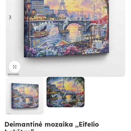
Paspauskite, kad priartinti
Deimantinė mozaika ,,Eifelio