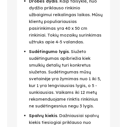
Drobės dydis
. Kaip taisyklė, nuo
dydžio priklauso rinkinio
užbaigimui reikalingas laikas. Mūsų
klientų populiariausias
pasirinkimas yra 40 x 50 cm
rinkiniai. Tokių mozaikų surinkimas
užtruks apie 4-5 valandas.
Sudėtingumo lygis
. Siužeto
sudėtingumas apibriežia kiek
smulkių detalių turi konkretus
siužetas. Sudėtingumas mūsų
svetainėje yra žymimas nuo 1 iki 5,
kur 1 yra lengviausias lygis, o 5 -
sunkiausias. Vaikams iki 12 metų
rekomenduojame rinktis rinkinius
ne sudėtingesnius negu 3 lygis.
Spalvų kiekis
. Dažniausiai spalvų
kiekis tiesiogiai priklauso nuo