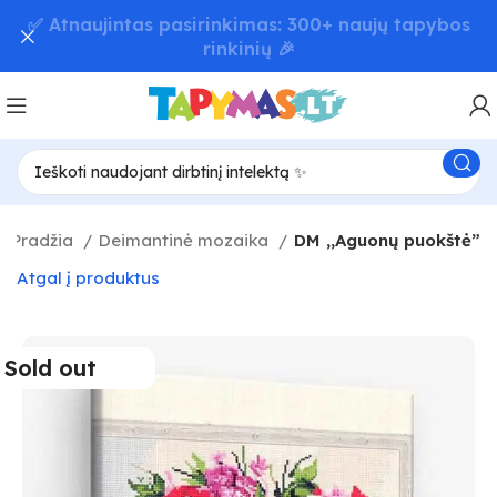
📦 Greitas užsakymų pristatymas – iki 48 val! 🚚
Pradžia
Deimantinė mozaika
DM ,,Aguonų puokštė”
Atgal į produktus
Sold out