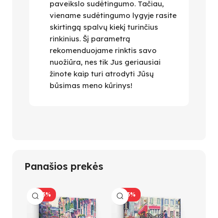
paveikslo sudėtingumo. Tačiau,
viename sudėtingumo lygyje rasite
skirtingą spalvų kiekį turinčius
rinkinius. Šį parametrą
rekomenduojame rinktis savo
nuožiūra, nes tik Jus geriausiai
žinote kaip turi atrodyti Jūsų
būsimas meno kūrinys!
Panašios prekės
-23%
-23%
-23