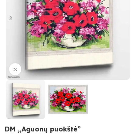
Paspauskite, kad priartinti
DM ,,Aguonų puokštė”