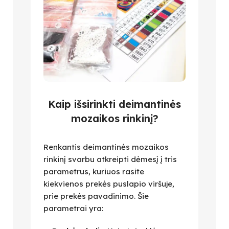
Kaip išsirinkti deimantinės
mozaikos rinkinį?
Renkantis deimantinės mozaikos
rinkinį svarbu atkreipti dėmesį į tris
parametrus, kuriuos rasite
kiekvienos prekės puslapio viršuje,
prie prekės pavadinimo. Šie
parametrai yra: