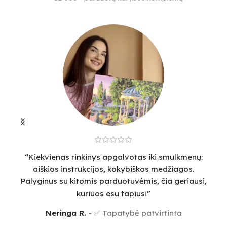
35
44
15
“Kiekvienas rinkinys apgalvotas iki smulkmenų:
“
aiškios instrukcijos, kokybiškos medžiagos.
v
Palyginus su kitomis parduotuvėmis, čia geriausi,
sm
kuriuos esu tapiusi”
Neringa R.
✅ Tapatybė patvirtinta