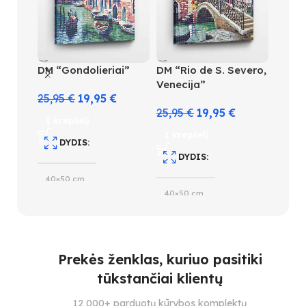
DM “Gondolieriai”
DM “Rio de S. Severo,
DM “Š
Venecija”
vakar
25,95
€
19,95
€
25,95
€
19,95
€
25,95
Į krepšelį
Į krepšelį
Į kre
DYDIS
DYDIS
D
40×50 cm
40×50 cm
40×5
SUDĖTINGUMO LYGIS
SUDĖTINGUMO LYGIS
S
5
Prekės ženklas, kuriuo pasitiki
5
4
tūkstančiai klientų
SPALVŲ KIEKIS
SPALVŲ KIEKIS
S
12 000+ parduotų kūrybos komplektų