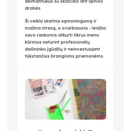
deimantukus su skaičiais ant lipnios
drobės.
Ši veikla skatina sąmoningumą ir
mažina stresą, o svarbiausia - leidžia
savo rankomis atkurti tikrus meno
kūrinius neturint profesionalių
dailininko įgūdžių ir neinvestuojant
tūkstančius brangioms priemonėms.